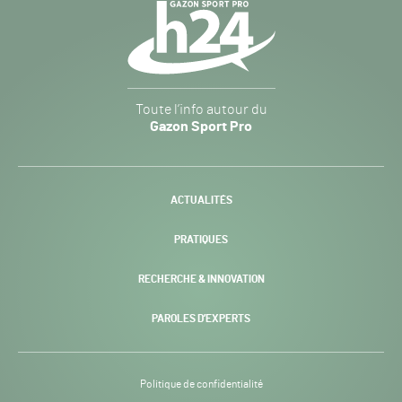
Navigation
secondaire
Gazon
Toute l’info autour du
Sport
Gazon Sport Pro
Pro
H24
-
ACTUALITÉS
PRATIQUES
RECHERCHE & INNOVATION
PAROLES D’EXPERTS
Politique de confidentialité