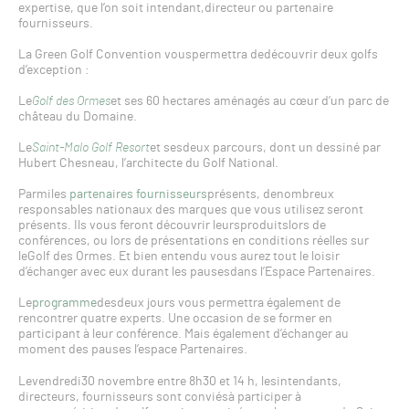
expertise, que l’on soit intendant,directeur ou partenaire
fournisseurs.
La Green Golf Convention vouspermettra dedécouvrir deux golfs
d’exception :
Le
Golf des Ormes
et ses 60 hectares aménagés au cœur d’un parc de
château du Domaine.
Le
Saint-Malo Golf Resort
et sesdeux parcours, dont un dessiné par
Hubert Chesneau, l’architecte du Golf National.
Parmiles
partenaires fournisseurs
présents, denombreux
responsables nationaux des marques que vous utilisez seront
présents. Ils vous feront découvrir leursproduitslors de
conférences, ou lors de présentations en conditions réelles sur
leGolf des Ormes. Et bien entendu vous aurez tout le loisir
d’échanger avec eux durant les pausesdans l’Espace Partenaires.
Le
programme
desdeux jours vous permettra également de
rencontrer quatre experts. Une occasion de se former en
participant à leur conférence. Mais également d’échanger au
moment des pauses l’espace Partenaires.
Levendredi30 novembre entre 8h30 et 14 h, lesintendants,
directeurs, fournisseurs sont conviésà participer à