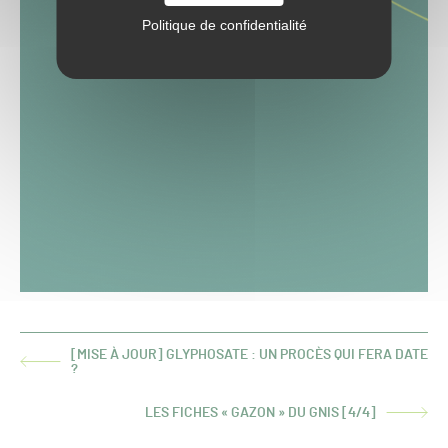
Politique de confidentialité
[MISE À JOUR] GLYPHOSATE : UN PROCÈS QUI FERA DATE
ARTICLE
?
PRÉCÉDENT :
LES FICHES « GAZON » DU GNIS [4/4]
ARTICLE
SUIVANT :