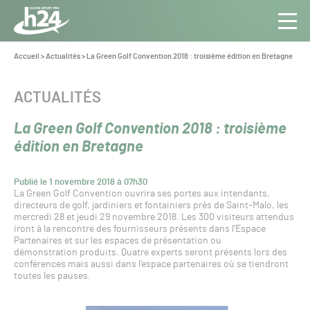
Panneau de gestion des cookies
Aller au contenu
Aller à la navigation
Toute
Navig
l’info
Vous
Accueil
>
Actualités
>
La Green Golf Convention 2018 : troisième édition en Bretagne
êtes
du Gazon
ici :
Sport
CATÉGORIE :
ACTUALITÉS
Pro
La Green Golf Convention 2018 : troisième
édition en Bretagne
Publié le 1 novembre 2018 à 07h30
La Green Golf Convention ouvrira ses portes aux intendants,
directeurs de golf, jardiniers et fontainiers près de Saint-Malo, les
mercredi 28 et jeudi 29 novembre 2018. Les 300 visiteurs attendus
iront à la rencontre des fournisseurs présents dans l’Espace
Partenaires et sur les espaces de présentation ou
démonstration produits. Quatre experts seront présents lors des
conférences mais aussi dans l’espace partenaires où se tiendront
toutes les pauses.