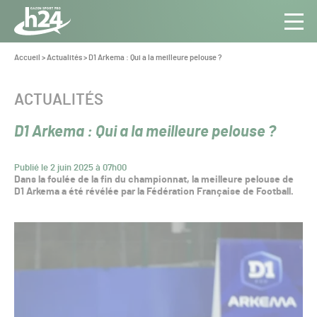
Panneau de gestion des cookies
Aller au contenu
Aller à la navigation
Toute
Navig
l’info
Vous
Accueil
>
Actualités
>
D1 Arkema : Qui a la meilleure pelouse ?
êtes
du Gazon
ici :
Sport
CATÉGORIE :
ACTUALITÉS
Pro
D1 Arkema : Qui a la meilleure pelouse ?
Publié le 2 juin 2025 à 07h00
Dans la foulée de la fin du championnat, la meilleure pelouse de
D1 Arkema a été révélée par la Fédération Française de Football.