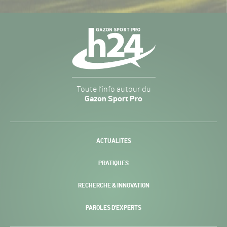
Navigation
secondaire
Gazon
Toute l’info autour du
Sport
Gazon Sport Pro
Pro
H24
-
ACTUALITÉS
PRATIQUES
RECHERCHE & INNOVATION
PAROLES D’EXPERTS