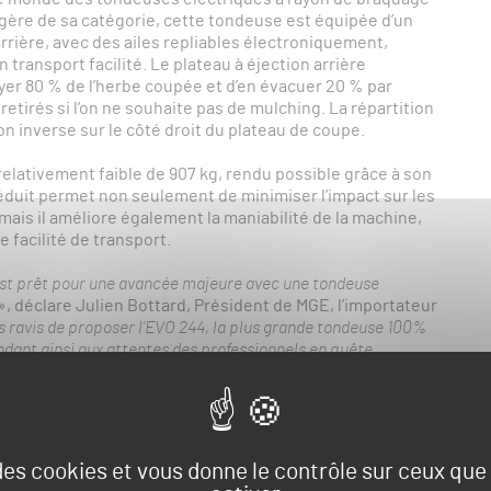
légère de sa catégorie, cette tondeuse est équipée d’un
rrière, avec des ailes repliables électroniquement,
 transport facilité. Le plateau à éjection arrière
er 80 % de l’herbe coupée et d’en évacuer 20 % par
retirés si l’on ne souhaite pas de mulching. La répartition
ion inverse sur le côté droit du plateau de coupe.
relativement faible de 907 kg, rendu possible grâce à son
réduit permet non seulement de minimiser l’impact sur les
 mais il améliore également la maniabilité de la machine,
 facilité de transport.
st prêt pour une avancée majeure avec une tondeuse
», déclare Julien Bottard, Président de MGE, l’importateur
ravis de proposer l’EVO 244, la plus grande tondeuse 100%
dant ainsi aux attentes des professionnels en quête
ium-ion de 44 kWh, permettant de tondre en continu
 et son plateau en aluminium léger la rendent agile et
e aide la tondeuse à atteindre une stabilité sur les
 des cookies et vous donne le contrôle sur ceux qu
capable d’atteindre une vitesse maximale de 21 km/h, et le