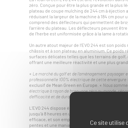
zéro. Conçue pour être la plus grande et la plus 
plateau de coupe mulching de 244 cm à éjection a
réduisant la largeur de la machine à 184 cm pour un
comprend des déflecteurs qui permettent de broy
l’arrière du plateau. Les déflecteurs peuvent être 
de l’herbe est uniformisée grâce à la lame à rotat
Un autre atout majeur de l’EVO 244 est son poids 
châssis et à son plateau en aluminium. Ce poids 
surfaces délicates telles que les terrains de golf,
offrant une meilleure réactivité et une plus grande
«
Le marché du golf et de l’aménagement paysager e
professionnelle 100% électrique de cette envergure
exclusif de Mean Green en Europe. «
Nous sommes 
électrique à rayon de braquage zéro au monde, répon
d’efficacité et de durabilité.
»
L’EVO 244 dispose également d’une batterie lith
jusqu’à 8 heures en une seule charge. Son châssis
efficace, et son emplacement breveté de la batteri
Ce site utilise
pentes et une maniabilité précise. L’EVO 244 est 