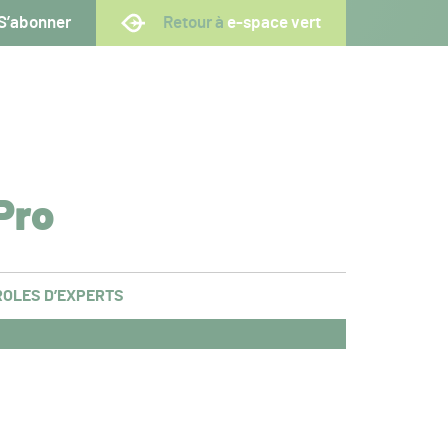
S’abonner
Retour à
e-space vert
Pro
OLES D’EXPERTS