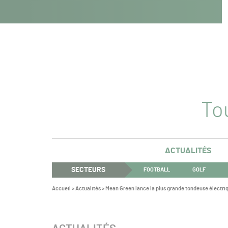
Navigation
Panneau de gestion des cookies
Aller au contenu
Aller à la navigation
principale
Tou
ACTUALITÉS
SECTEURS
FOOTBALL
GOLF
Vous
Accueil
>
Actualités
>
Mean Green lance la plus grande tondeuse électri
êtes
ici :