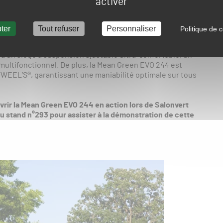
activer
ystem™ breveté offre des performances et une fiabilité
e ajustée électroniquement grâce aux commandes
 surveillance des lames garantit une qualité de coupe et
ter
Tout refuser
Personnaliser
Politique de c
e à un siège à suspension ajustable ultra-confortable, un
e multifonctionnel. De plus, la Mean Green EVO 244 est
WEEL’S®, garantissant une maniabilité optimale sur tous
ir la Mean Green EVO 244 en action lors de Salonvert
 stand n°293 pour assister à la démonstration de cette