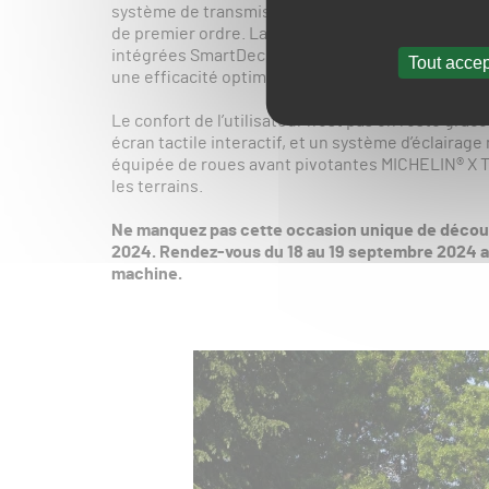
système de transmission robuste Impulse Drive S
de premier ordre. La hauteur de coupe peut êtr
intégrées SmartDeck™, et son système breveté de
Tout accep
une efficacité optimales.
Le confort de l’utilisateur n’est pas en reste grâc
écran tactile interactif, et un système d’éclairag
équipée de roues avant pivotantes MICHELIN® X T
les terrains.
Ne manquez pas cette occasion unique de découvr
2024. Rendez-vous du 18 au 19 septembre 2024 au
machine.