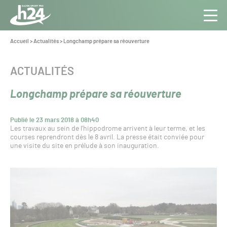
Panneau de gestion des cookies
Aller au contenu
Aller à la navigation
Toute
Navig
l’info
Vous
Accueil
>
Actualités
>
Longchamp prépare sa réouverture
êtes
du Gazon
ici :
Sport
CATÉGORIE :
ACTUALITÉS
Pro
Longchamp prépare sa réouverture
Publié le 23 mars 2018 à 08h40
Les travaux au sein de l’hippodrome arrivent à leur terme, et les
courses reprendront dès le 8 avril. La presse était conviée pour
une visite du site en prélude à son inauguration.