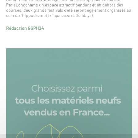
Conformément à la stratégie de France Galop visant à faire de
ParisLongchamp un espace attractif pendant et en dehors des
courses, deux grands festivals d’été seront également organisés au
sein de l’hippodrome (Lolapalooza et Solidays).
Rédaction GSPH24