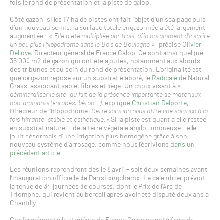
fois le rond de présentation et la piste de galop.
Côté gazon, si les 17 ha de pistes ont fait l’objet d’un scalpage puis
d’un nouveau semis, la surface totale engazonnée a été largement
augmentée : «
Elle a été multipliée par trois, afin notamment d’inscrire
un peu plus l’hippodrome dans le Bois de Boulogne
», précise
Olivier
Delloye
, Directeur général de France Galop. Ce sont ainsi quelque
35 000 m2 de gazon qui ont été ajoutés, notamment aux abords
des tribunes et au sein du rond de présentation. L’originalité est
que ce gazon repose sur un substrat élaboré, le
Radicalé
de Natural
Grass, associant sable, fibres et liège. Un choix visant à «
déminéraliser le site, du fait de la présence importante de matériaux
non-drainants (enrobés, béton…)
, explique
Christian Delporte
,
Directeur de l’hippodrome.
Cette solution nous offre une solution à la
fois filtrante, stable et esthétique.
» Si la piste est quant à elle restée
en substrat naturel – de la terre végétale argilo-limoneuse – elle
jouit désormais d’une irrigation plus homogène grâce à son
nouveau système d’arrosage, comme nous l’écrivions
dans un
précédant article
.
Les réunions reprendront dès le 8 avril – soit deux semaines avant
l’inauguration officielle de ParisLongchamp. Le calendrier prévoit
la tenue de 34 journées de courses, dont le Prix de l’Arc de
Triomphe, qui revient au bercail après avoir été disputé deux ans à
Chantilly.