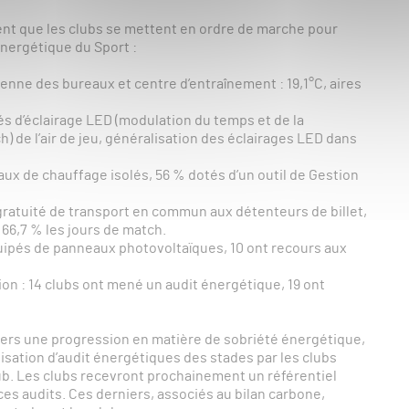
nt que les clubs se mettent en ordre de marche pour
 Énergétique du Sport :
nne des bureaux et centre d’entraînement : 19,1°C, aires
és d’éclairage LED (modulation du temps et de la
h) de l’air de jeu, généralisation des éclairages LED dans
ux de chauffage isolés, 56 % dotés d’un outil de Gestion
gratuité de transport en commun aux détenteurs de billet,
6,7 % les jours de match.
uipés de panneaux photovoltaïques, 10 ont recours aux
: 14 clubs ont mené un audit énergétique, 19 ont
 vers une progression en matière de sobriété énergétique,
lisation d’audit énergétiques des stades par les clubs
lub. Les clubs recevront prochainement un référentiel
 ces audits. Ces derniers, associés au bilan carbone,