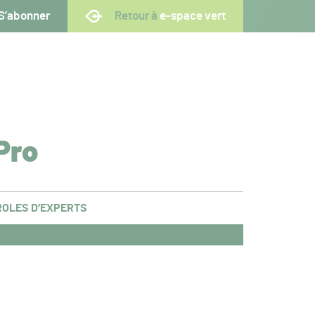
S’abonner
Retour à
e-space vert
Pro
OLES D’EXPERTS