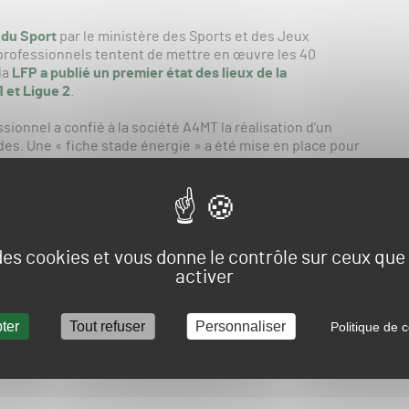
 du Sport
par le ministère des Sports et des Jeux
 professionnels tentent de mettre en œuvre les 40
la
LFP a publié un premier état des lieux de la
 et Ligue 2
.
ssionnel a confié à la société A4MT la réalisation d’un
es. Une « fiche stade énergie » a été mise en place pour
gue 2, elle analyse 84 critères.
7 de Ligue 2 étudiés) permet d’établir plusieurs moyennes
e accueillant un club de football professionnel :
 des cookies et vous donne le contrôle sur ceux qu
auges par saison, dont 20,8 matchs du club résident + 86
tch.
activer
ne : 2,358 MWh (électricité, gaz, chauffage urbain)
14 336 m3 par an
ter
Tout refuser
Personnaliser
Politique de c
cités, une classification en 7 sous-catégories a été mise