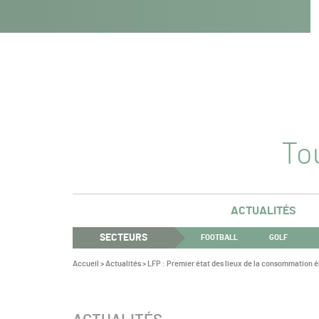
Navigation
Panneau de gestion des cookies
Aller au contenu
Aller à la navigation
principale
Tou
ACTUALITÉS
SECTEURS
FOOTBALL
GOLF
Vous
Accueil
>
Actualités
>
LFP : Premier état des lieux de la consommation 
êtes
ici :