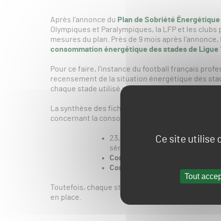
Après l’annonce du
Plan de Sobriété Énergétique
Olympiques et Paralympiques, la LFP et les clubs
mesures du plan. Près de 9 mois après l’annonce, 
consommation énergétique des stades de Ligue 1
Pour ce faire, l’instance du football français profe
recensement de la situation énergétique des stad
chaque stade utilisé par des clubs de Ligue 1 ou Li
La synthèse des fiches (19 stades de Ligue 1 et 1
concernant la consommation énergétique d’un stad
Ce site utilise
23,5 manifestations de grandes j
séminaires hors des jours de ma
Consommation énergétique moyen
Consommation d’eau moyenne : 
Tout accep
Toutefois, chaque stade ayant ses propres spécifi
en place.