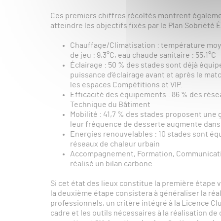
Ces premiers chiffres récoltés montrent égaleme
atteindre les objectifs fixés par le Plan Sobriété
Chauffage/Climatisation : température moye
de jeu : 9,3°C, eau chaude sanitaire : 55,1°C
Éclairage : 50 % des stades sont déjà équip
puissance d’éclairage avant et après le matc
les espaces Compétitions et VIP.
Efficacité des équipements : 86 % des résea
Technique du Bâtiment
Mobilité : 41,7 % des stades proposent une 
leur fréquence de desserte augmente dans 6
Energies renouvelables : 10 stades sont éq
réseaux de chaleur urbain
Accompagnement, Formation, Communication 
réalisé un bilan carbone
Si cet état des lieux constitue la première étape
la deuxième étape consistera à généraliser la réa
professionnels, un critère intégré à la Licence C
cadre et les outils nécessaires à la réalisation de