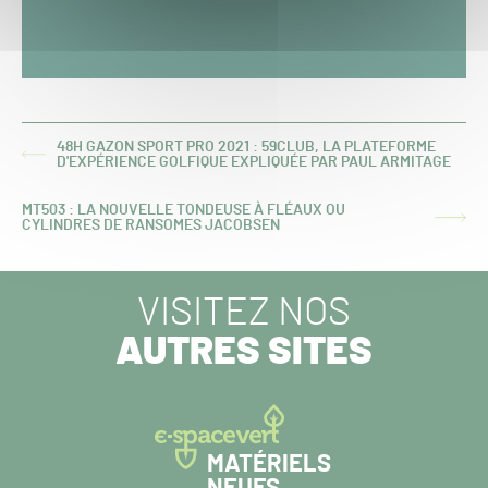
48H GAZON SPORT PRO 2021 : 59CLUB, LA PLATEFORME
ARTICLE
D'EXPÉRIENCE GOLFIQUE EXPLIQUÉE PAR PAUL ARMITAGE
PRÉCÉDENT :
MT503 : LA NOUVELLE TONDEUSE À FLÉAUX OU
ARTICLE
CYLINDRES DE RANSOMES JACOBSEN
SUIVANT :
VISITEZ NOS
AUTRES SITES
MATÉRIELS
NEUFS