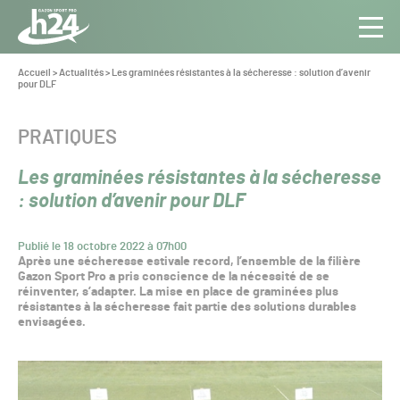
Panneau de gestion des cookies
Aller au contenu
Aller à la navigation
Toute
Navig
l’info
Vous
Accueil
>
Actualités
>
Les graminées résistantes à la sécheresse : solution d’avenir
êtes
pour DLF
du Gazon
ici :
Sport
Pro
CATÉGORIE :
PRATIQUES
Les graminées résistantes à la sécheresse
: solution d’avenir pour DLF
Publié le 18 octobre 2022 à 07h00
Après une sécheresse estivale record, l’ensemble de la filière
Gazon Sport Pro a pris conscience de la nécessité de se
réinventer, s’adapter. La mise en place de graminées plus
résistantes à la sécheresse fait partie des solutions durables
envisagées.