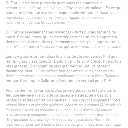
DLF privilégie deux pistes de graminées résistantes à la
sécheresse : la fétuque élevée et le Ray-grass tétraploïde. En ce qui
concerne la fétuque élevée, la responsable indique : «
Nous avons
maintenant des variétés très fines par rapport à ce qu’on voit
normalement dans la fétuque élevée.
»
DLF propose également ses mélanges 4turf pour les terrains de
sport. Ces ray-grass, qui se caractérisent par un développement
des racines plus rapide et une masse racinaire plus importante, «
sont plus tolérants à la sécheresse, qu’elle soit printanière ou estivale
».
Les ray-grass 4turf ont deux fois plus de chromosomes (4n) que
les ray-grass classiques (2n). Leurs cellules sont presque deux fois
plus grosses. Disposant de plus grandes cellules, ils gardent
davantage d’eau. «
Les racines sont également plus riches en eau,
donc la récupération après des conditions sèches sera plus efficace
»,
indique Christophe Galbrun, sélectionneur variétal pour DLF.
Pour ce dernier, la variété la plus prometteuse reste toutefois la
fétuque élevée en raison de sa capacité à s’adapter à des sols
profonds et des conditions sèches. «
Nous devons augmenter notre
réseau d’essais et prendre quelques idées de pays comme l’Australie où
la sécheresse est un problème récurrent. Nous devons également
travailler sur la combinaison d’espèces – principalement des mélanges
de graminées avec des légumineuses. Il y a plein de trèfles et de
luzernes qui pourraient aider à la survie des graminées, avec l’avantage