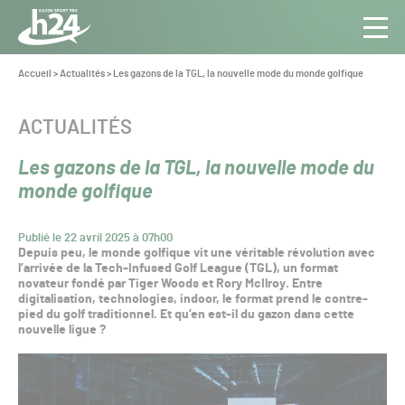
Panneau de gestion des cookies
Aller au contenu
Aller à la navigation
Toute
Navig
l’info
Vous
Accueil
>
Actualités
>
Les gazons de la TGL, la nouvelle mode du monde golfique
êtes
du Gazon
ici :
Sport
CATÉGORIE :
ACTUALITÉS
Pro
Les gazons de la TGL, la nouvelle mode du
monde golfique
Publié le 22 avril 2025 à 07h00
Depuis peu, le monde golfique vit une véritable révolution avec
l’arrivée de la Tech-Infused Golf League (TGL), un format
novateur fondé par Tiger Woods et Rory McIlroy. Entre
digitalisation, technologies, indoor, le format prend le contre-
pied du golf traditionnel. Et qu’en est-il du gazon dans cette
nouvelle ligue ?