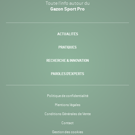
Toute l’info autour du
Sport
Gazon Sport Pro
Pro
H24
-
ACTUALITÉS
PRATIQUES
RECHERCHE & INNOVATION
PAROLES D’EXPERTS
Politique de confidentialité
Mentions légales
Conditions Générales de Vente
Contact
Gestion des cookies