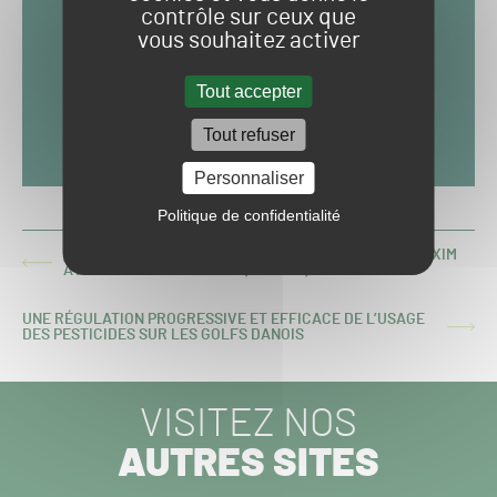
contrôle sur ceux que
vous souhaitez activer
Tout accepter
Tout refuser
Personnaliser
Politique de confidentialité
[VIDÉO] SALONVERT 2024 : LE VERTI-RAKE DE REDEXIM
ARTICLE
AVEC OLIVIER VERVAEKE (SAELEN)
PRÉCÉDENT :
UNE RÉGULATION PROGRESSIVE ET EFFICACE DE L’USAGE
ARTICLE
DES PESTICIDES SUR LES GOLFS DANOIS
SUIVANT :
VISITEZ NOS
AUTRES SITES