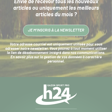
Envie de recevoir tous les nouveaux
articles
ou uniquement les meilleurs
articles du mois ?
JE M’INSCRIS À LA NEWSLETTER
Votre adresse courriel est uniquement utilisée pour vous
adresser notre newsletter. Vous pouvez à tout moment utiliser
le lien de désabonnement intégré dans nos communications.
En savoir plus sur la
gestion de vos données à caractère
personnel
.
Navigation
secondaire
Gazon