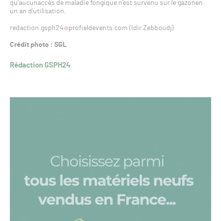
qu’aucunaccès de maladie fongique n’est survenu sur le gazonen
un an d’utilisation.
redaction.gsph24
profieldevents.com (Idir Zebboudj)
Crédit photo : SGL
Rédaction GSPH24