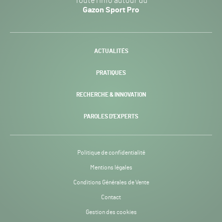
Toute l’info autour du
Sport
Gazon Sport Pro
Pro
H24
-
ACTUALITÉS
PRATIQUES
RECHERCHE & INNOVATION
PAROLES D’EXPERTS
Politique de confidentialité
Mentions légales
Conditions Générales de Vente
Contact
Gestion des cookies