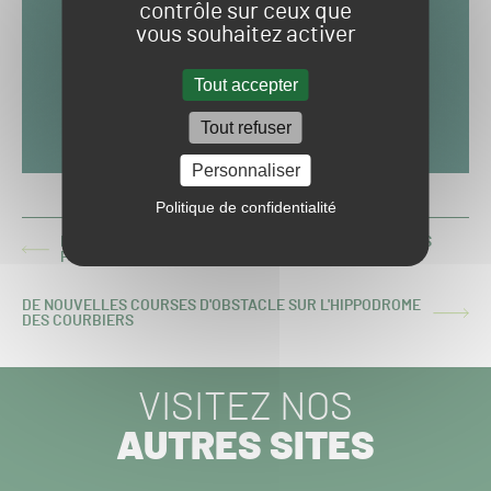
contrôle sur ceux que
vous souhaitez activer
Tout accepter
Tout refuser
Personnaliser
Politique de confidentialité
DÉCOUVERTE DES TECHNOLOGIES UTILISÉES SUR LES
ARTICLE
PELOUSES QUI ACCUEILLENT LES VI NATIONS
PRÉCÉDENT :
DE NOUVELLES COURSES D'OBSTACLE SUR L'HIPPODROME
ARTICLE
DES COURBIERS
SUIVANT :
VISITEZ NOS
AUTRES SITES