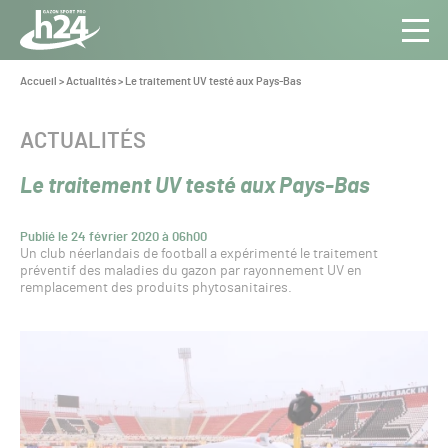
Panneau de gestion des cookies
Aller au contenu
Aller à la navigation
Toute
Navig
l’info
Vous
Accueil
>
Actualités
>
Le traitement UV testé aux Pays-Bas
êtes
du Gazon
ici :
Sport
CATÉGORIE :
ACTUALITÉS
Pro
Le traitement UV testé aux Pays-Bas
Publié le 24 février 2020 à 06h00
Un club néerlandais de football a expérimenté le traitement
préventif des maladies du gazon par rayonnement UV en
remplacement des produits phytosanitaires.