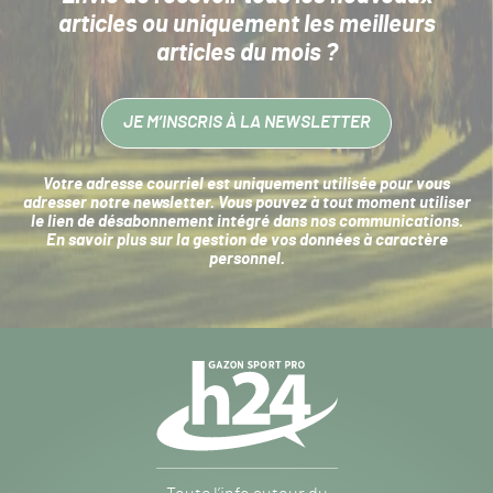
articles
ou uniquement les meilleurs
articles du mois ?
JE M’INSCRIS À LA NEWSLETTER
Votre adresse courriel est uniquement utilisée pour vous
adresser notre newsletter. Vous pouvez à tout moment utiliser
le lien de désabonnement intégré dans nos communications.
En savoir plus sur la
gestion de vos données à caractère
personnel
.
Navigation
secondaire
Gazon