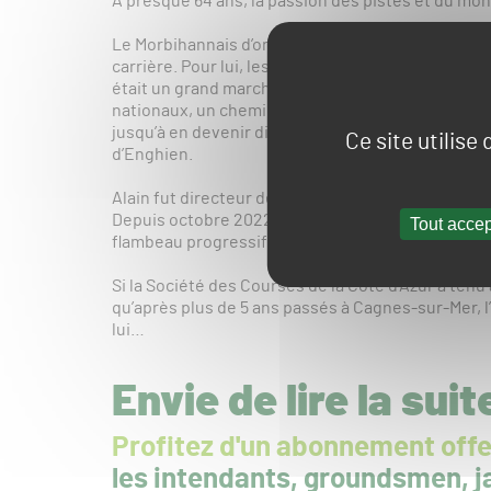
A presque 64 ans, la passion des pistes et du mo
Le Morbihannais d’origine a porté de multiples c
carrière. Pour lui, les chevaux sont une affaire 
était un grand marchand de chevaux en Bretagne. 
nationaux, un chemin qu’Alain emprunta également
jusqu’à en devenir directeur. Et aujourd’hui, son 
Ce site utilise
d’Enghien.
Alain fut directeur de l’hippodrome d’Enghien dur
Depuis octobre 2022, il est à la retraite et assur
Tout accep
flambeau progressif.
Si la Société des Courses de la Côte d’Azur a tenu 
qu’après plus de 5 ans passés à Cagnes-sur-Mer, l
lui…
Envie de lire la suit
Profitez d'un abonnement offe
les intendants, groundsmen, ja