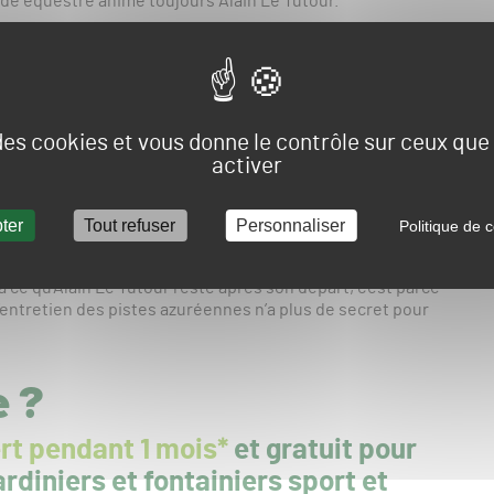
nde équestre anime toujours Alain Le Tutour.
asquettes au sein du monde hippique au cours de sa
de famille perdurant depuis 4 générations. Son grand-père
Son père a passé toute sa carrière au sein des haras
 durant près de 30 ans, le temps d’en gravir les échelons
fils, Julius, est directeur des hippodromes de Vincennes et
 des cookies et vous donne le contrôle sur ceux qu
activer
ant 5 ans avant de s’installer à Cagnes-sur-Mer en 2017.
e un rôle précieux de consultant pour rendre le passage de
ter
Tout refuser
Personnaliser
Politique de c
à ce qu’Alain Le Tutour reste après son départ, c’est parce
’entretien des pistes azuréennes n’a plus de secret pour
e ?
rt pendant 1 mois*
et gratuit pour
rdiniers et fontainiers sport et