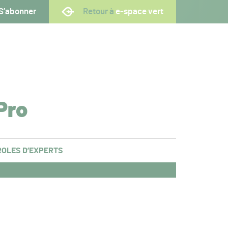
S’abonner
Retour à
e-space vert
Pro
OLES D’EXPERTS