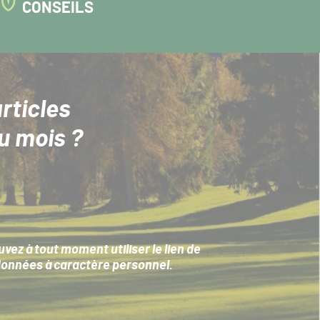
CONSEILS
rticles
u mois ?
ez à tout moment utiliser le lien de
données à caractère personnel
.