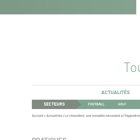
Navigation
Panneau de gestion des cookies
Aller au contenu
Aller à la navigation
principale
Tou
ACTUALITÉS
SECTEURS
FOOTBALL
GOLF
Vous
Accueil
>
Actualités
>
Le chiendent, une invisible nécessité à l’Hippodro
êtes
ici :