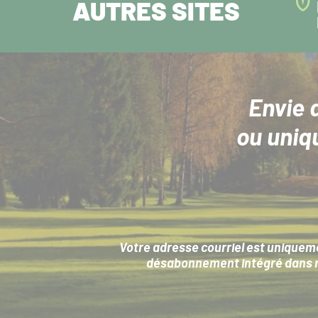
AUTRES SITES
Envie 
ou uniq
Votre adresse courriel est uniqueme
désabonnement intégré dans no