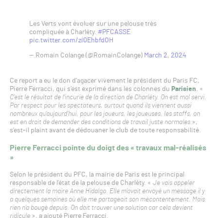
Les Verts vont évoluer sur une pelouse très
compliquée à Charléty.
#PFCASSE
pic.twitter.com/zi0EhbfdOH
— Romain Colange (@RomainColange)
March 2, 2024
Ce report a eu le don d’agacer vivement le président du Paris FC,
Pierre Ferracci, qui s’est exprimé dans les colonnes du
Parisien
. «
C’est le résultat de l’incurie de la direction de Charléty. On est mal servi.
Par respect pour les spectateurs, surtout quand ils viennent aussi
nombreux qu’aujourd’hui, pour les joueurs, les joueuses, les staffs, on
est en droit de demander des conditions de travail juste normales
»,
s’est-il plaint avant de dédouaner le club de toute responsabilité.
Pierre Ferracci pointe du doigt des « travaux mal-réalisés
»
Selon le président du PFC, la mairie de Paris est le principal
responsable de l’état de la pelouse de Charléty. «
Je vais appeler
directement la maire Anne Hidalgo. Elle m’avait envoyé un message il y
a quelques semaines où elle me partageait son mécontentement. Mais
rien n’a bougé depuis. On doit trouver une solution car cela devient
ridicule
», a ajouté Pierre Ferracci.