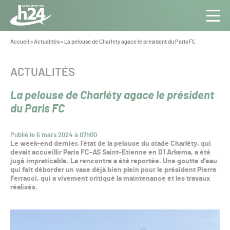
Panneau de gestion des cookies
Aller au contenu
Aller à la navigation
Toute
Navig
l’info
Vous
Accueil
>
Actualités
>
La pelouse de Charléty agace le président du Paris FC
êtes
du Gazon
ici :
Sport
CATÉGORIE :
ACTUALITÉS
Pro
La pelouse de Charléty agace le président
du Paris FC
Publié le 6 mars 2024 à 07h00
Le week-end dernier, l’état de la pelouse du stade Charléty, qui
devait accueillir Paris FC-AS Saint-Etienne en D1 Arkema, a été
jugé impraticable. La rencontre a été reportée. Une goutte d’eau
qui fait déborder un vase déjà bien plein pour le président Pierre
Ferracci, qui a vivement critiqué la maintenance et les travaux
réalisés.