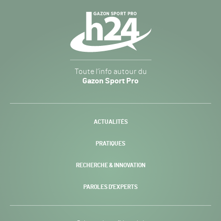
Navigation
secondaire
Gazon
Toute l’info autour du
Sport
Gazon Sport Pro
Pro
H24
-
ACTUALITÉS
PRATIQUES
RECHERCHE & INNOVATION
PAROLES D’EXPERTS