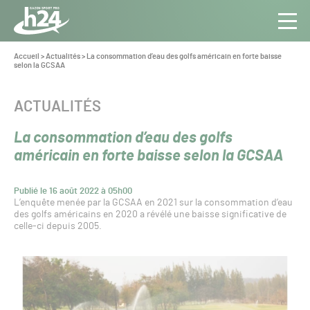
Panneau de gestion des cookies
Aller au contenu
Aller à la navigation
Toute
Navig
l’info
Vous
Accueil
>
Actualités
>
La consommation d’eau des golfs américain en forte baisse
êtes
selon la GCSAA
du Gazon
ici :
Sport
Pro
CATÉGORIE :
ACTUALITÉS
La consommation d’eau des golfs
américain en forte baisse selon la GCSAA
Publié le 16 août 2022 à 05h00
L’enquête menée par la GCSAA en 2021 sur la consommation d’eau
des golfs américains en 2020 a révélé une baisse significative de
celle-ci depuis 2005.