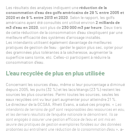
Les résultats des analyses indiquent une
réduction de la
consommation d’eau des golfs américains de 29 % entre 2005 et
2020 et de 9 % entre 2013 et 2020
. Selon le rapport, les golfs
américains ayant été consultés ont utilisé environ
2 milliards de
m3 d’eau en 2020
, soit plus de
230 000 m3 par heure
. Deux tiers
de cette réduction de la consommation d’eau s’expliquent par une
meilleure efficacité des systèmes d’arrosage installés.
Les intendants utilisent également davantage de meilleures
pratiques de gestion de l’eau : garder le gazon plus sec, opter pour
des graminées plus tolérantes à la sécheresse, augmenter la
superficie sans tonte, etc. Celles-ci participent à réduire la
consommation d’eau.
L’eau recyclée de plus en plus utilisée
Concernant les sources d’eau, même si leur pourcentage a diminué
depuis 2005, les puits (32 %) et les lacs/étangs (23 %) restent les
sources les plus courantes. Parmi toutes les sources, seules les
eaux recyclées ont vu leur part augmenter pour atteindre 21 %.
Le directeur de la GCSAA, Rhett Evans, a salué ces progrès. «
Les
intendants de terrains de golf sont responsables des ressources en eau,
et les derniers résultats de l’enquête nationale le démontrent. Ils se
sont engagés à assurer une gestion efficace de l’eau et ont mis en
œuvre des pratiques de gestion exemplaires fondées sur des données
probantes qui entraînent une réduction de la consommation d’eau
», a-