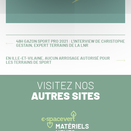
48H GAZON SPORT PRO 2021 : L'INTERVIEW DE CHRISTOPHE
ARTICLE
GESTAIN, EXPERT TERRAINS DE LA LNR
PRÉCÉDENT :
EN ILLE-ET-VILAINE, AUCUN ARROSAGE AUTORISÉ POUR
ARTICLE
LES TERRAINS DE SPORT
SUIVANT :
VISITEZ NOS
AUTRES SITES
MATÉRIELS