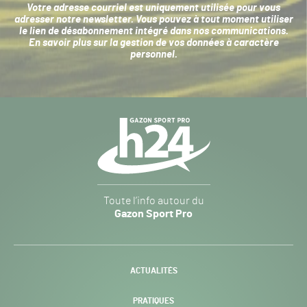
Votre adresse courriel est uniquement utilisée pour vous
adresser notre newsletter. Vous pouvez à tout moment utiliser
le lien de désabonnement intégré dans nos communications.
En savoir plus sur la
gestion de vos données à caractère
personnel
.
Navigation
secondaire
Gazon
Toute l’info autour du
Sport
Gazon Sport Pro
Pro
H24
-
ACTUALITÉS
PRATIQUES