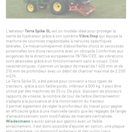
L’aérateur
Terra Spike SL
est un modèle idéal pour protéger la
santé de l’opérateur grâce à son système
Vibra Stop
qui équipe la
machine de courroies trapézoïdales à nervures spécifiques
latérales. Ce mécanismepermet d’absorberles chocs et secousses
potentielles lors d’une rencontre avec un obstacle.Conformes aux
exigences de la directive européeenne 78/764/CEE, les vibrations
sont abaissées grâce à un fonctionnement sans à-coups. Côté
caractéristiques, il permet un largeur de travail de 1 400 mm et de
210 mm de profondeur avec un débit de chantier maximal de 2 200
m2/h.
Le Terra Spike SL a été pensé pour convenir à tous types de
tracteurs, grâce à son faible poids, inférieur à 500 kg, il peut être
utilisé par des machines de 25 cv. De plus, diposant de plusieurs
rapports de vitesse, le nombre de tour de l’arbre d’entraineemnt
s’adapte à la puissance et à la motorisation du tracteur.
Il permet également de régler la profondeur du travail pour gagner
en efficacité grâce à une manivelle tandis que les réglages de l’angle
d’ameublissement sont modifiables de manière centralisée.
Wiedenmann
a aussi pensé aux gazons avec un faible
enracinement, il est donc possible d’ajouter en option, une plaque
anti-arrachage, un dispositif andaineur et des outils creux