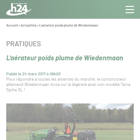
Panneau de gestion des cookies
Aller au contenu
Aller à la navigation
Toute
Navig
l’info
Vous
Accueil
>
Actualités
>
L'aérateur poids plume de Wiedenmaan
êtes
du Gazon
ici :
Sport
CATÉGORIE :
PRATIQUES
Pro
L'aérateur poids plume de Wiedenmaan
Publié le 24 mars 2017 à 08h03
Pour répondre à toutes les attentes du marché, le constructeur
allemand Wiedenmaan mise sur la légèreté avec son modèle Terra
Spike SL !