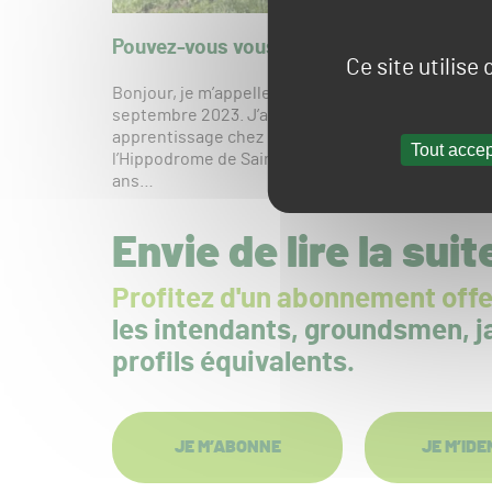
Pouvez-vous vous présenter et retracer v
Ce site utilise
Bonjour, je m’appelle Justine Perchat, j’ai 26 ans 
septembre 2023. J’ai fait un DUT Agro puis une éco
apprentissage chez France Galop. J’étais sous la
Tout accep
l’Hippodrome de Saint-Cloud, mais j’ai également 
ans…
Envie de lire la suit
Profitez d'un abonnement offe
les intendants, groundsmen, ja
profils équivalents.
JE M’ABONNE
JE M’IDE