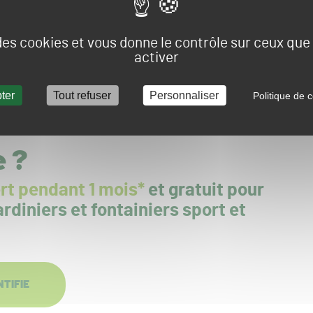
otre parcours ?
 des cookies et vous donne le contrôle sur ceux qu
activer
et je suis la cheffe de pistes de l’Hippodrome de Pau depuis
le d’ingénieur en agricultures à l’ESA d’Angers, en
 responsabilité de Jean-Guillaume d’Orglandes à
ter
Tout refuser
Personnaliser
Politique de c
travaillé sur les pistes de Longchamp et Auteuil pendant 3
e ?
rt pendant 1 mois*
et gratuit pour
rdiniers et fontainiers sport et
NTIFIE