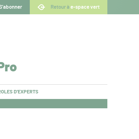
S’abonner
Retour à
e-space vert
Pro
OLES D’EXPERTS