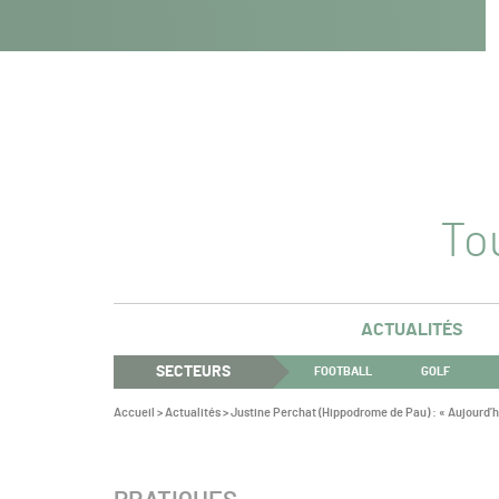
Navigation
Panneau de gestion des cookies
Aller au contenu
Aller à la navigation
principale
Tou
ACTUALITÉS
SECTEURS
FOOTBALL
GOLF
Vous
Accueil
>
Actualités
>
Justine Perchat (Hippodrome de Pau) : « Aujourd’hui
êtes
ici :