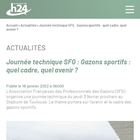
Panneau de gestion des cookies
Aller au contenu
Aller à la navigation
Toute
Navig
l’info
Vous
Accueil
>
Actualités
>
Journée technique SFG : Gazons sportifs : quel cadre, quel
êtes
avenir ?
du Gazon
ici :
Sport
Pro
CATÉGORIE :
ACTUALITÉS
Journée technique SFG : Gazons sportifs :
quel cadre, quel avenir ?
Publié le 18 janvier 2022 à 06h00
L’Association Françaises des Professionnels des Gazons (SFG)
organise une journée technique du jeudi 3 février prochain au
Stadium de Toulouse. Le thème portera sur l’avenir et le cadre des
gazons sportifs.