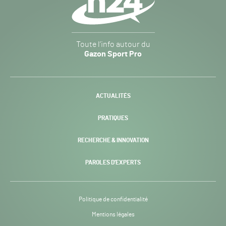
Gazon
Toute l’info autour du
Sport
Gazon Sport Pro
Pro
H24
-
ACTUALITÉS
PRATIQUES
RECHERCHE & INNOVATION
PAROLES D’EXPERTS
Politique de confidentialité
Mentions légales