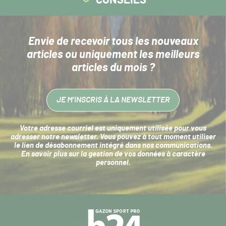
Envie de recevoir tous les nouveaux
articles
ou uniquement les meilleurs
articles du mois ?
JE M’INSCRIS À LA NEWSLETTER
Votre adresse courriel est uniquement utilisée pour vous
adresser notre newsletter. Vous pouvez à tout moment utiliser
le lien de désabonnement intégré dans nos communications.
En savoir plus sur la
gestion de vos données à caractère
personnel
.
Navigation
secondaire