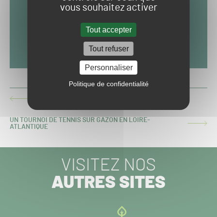
vous souhaitez activer
Tout accepter
Tout refuser
Personnaliser
Politique de confidentialité
LE GLYPHOSATE À NOUVEAU JUGÉ CANCÉRIGÈNE
ARTICLE
PRÉCÉDENT :
UN TOURNOI DE TENNIS SUR GAZON EN LOIRE-
ARTICLE
ATLANTIQUE
SUIVANT :
VISITEZ NOS
AUTRES SITES