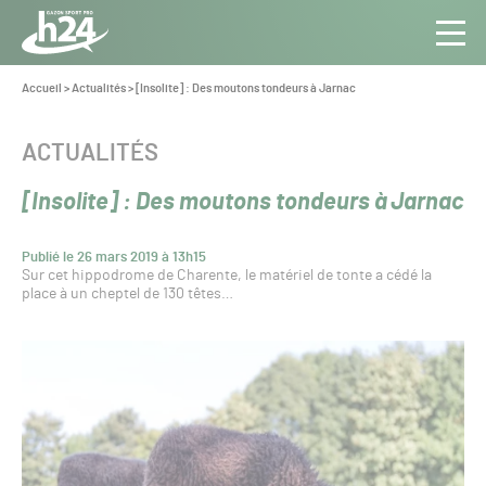
Panneau de gestion des cookies
Aller au contenu
Aller à la navigation
Toute
Navig
l’info
Vous
Accueil
>
Actualités
>
[Insolite] : Des moutons tondeurs à Jarnac
êtes
du Gazon
ici :
Sport
CATÉGORIE :
ACTUALITÉS
Pro
[Insolite] : Des moutons tondeurs à Jarnac
Publié le 26 mars 2019 à 13h15
Sur cet hippodrome de Charente, le matériel de tonte a cédé la
place à un cheptel de 130 têtes…