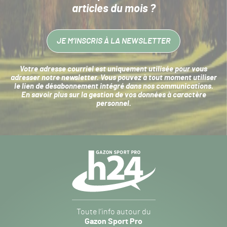
articles du mois ?
JE M’INSCRIS À LA NEWSLETTER
Votre adresse courriel est uniquement utilisée pour vous
adresser notre newsletter. Vous pouvez à tout moment utiliser
le lien de désabonnement intégré dans nos communications.
En savoir plus sur la
gestion de vos données à caractère
personnel
.
Navigation
secondaire
Gazon
Toute l’info autour du
Sport
Gazon Sport Pro
Pro