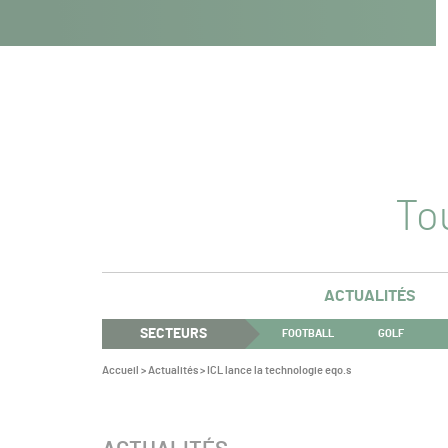
Navigation
Panneau de gestion des cookies
Aller au contenu
Aller à la navigation
principale
Tou
ACTUALITÉS
SECTEURS
FOOTBALL
GOLF
Vous
Accueil
>
Actualités
>
ICL lance la technologie eqo.s
êtes
ici :