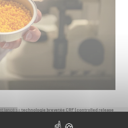
nt lancé sa
technologie brevetée CRF (controlled release
n professionnel : eqo.s
. L’arrivée de cette nouvelle
cessité 4 ans de recherche.