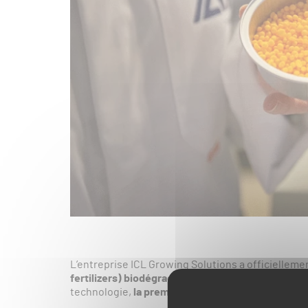
L’entreprise ICL Growing Solutions a officielleme
fertilizers) biodégradable pour le marché du gazo
technologie,
la première biodégradable
, aura né