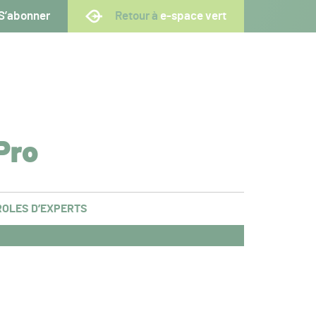
S’abonner
Retour à
e-space vert
Pro
OLES D’EXPERTS