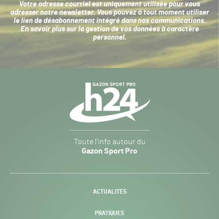
Votre adresse courriel est uniquement utilisée pour vous
adresser notre newsletter. Vous pouvez à tout moment utiliser
le lien de désabonnement intégré dans nos communications.
En savoir plus sur la
gestion de vos données à caractère
personnel
.
Navigation
secondaire
Gazon
Toute l’info autour du
Sport
Gazon Sport Pro
Pro
H24
-
ACTUALITÉS
PRATIQUES