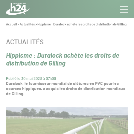
Panneau de gestion des cookies
Aller au contenu
Aller à la navigation
Toute
Navig
l’info
Vous
Accueil
>
Actualités
>
Hippisme : Duralock achète les droits de distribution de Gilling
êtes
du Gazon
ici :
Sport
CATÉGORIE :
ACTUALITÉS
Pro
Hippisme : Duralock achète les droits de
distribution de Gilling
Publié le 30 mai 2023 à 07h00
Duralock, le fournisseur mondial de clôtures en PVC pour les
courses hippiques, a acquis les droits de distribution mondiaux
de Gilling.