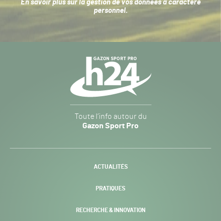
En savoir plus sur la
gestion de vos données à caractère
personnel
.
Navigation
secondaire
Gazon
Toute l’info autour du
Sport
Gazon Sport Pro
Pro
H24
-
ACTUALITÉS
PRATIQUES
RECHERCHE & INNOVATION