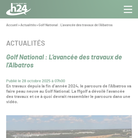
Panneau de gestion des cookies
Aller au contenu
Aller à la navigation
Toute
Navig
l’info
Vous
Accueil
>
Actualités
>
Golf National : L’avancée des travaux de l’Albatros
êtes
du Gazon
ici :
Sport
CATÉGORIE :
ACTUALITÉS
Pro
Golf National : L’avancée des travaux de
l’Albatros
Publié le 28 octobre 2025 à 07h00
En travaux depuis la fin d’année 2024, le parcours de l’Albatros va
faire peau neuve au Golf National. La ffgolf a dévoilé l’avancée
des travaux et ce à quoi devrait ressembler le parcours dans une
vidéo.