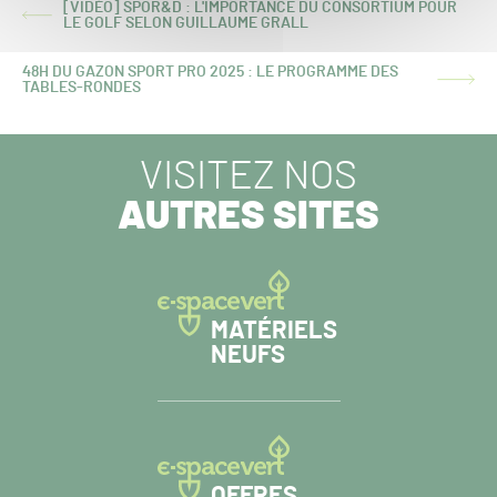
[VIDÉO] SPOR&D : L'IMPORTANCE DU CONSORTIUM POUR
ARTICLE
LE GOLF SELON GUILLAUME GRALL
PRÉCÉDENT :
48H DU GAZON SPORT PRO 2025 : LE PROGRAMME DES
ARTICLE
TABLES-RONDES
SUIVANT :
VISITEZ NOS
AUTRES SITES
MATÉRIELS
NEUFS
OFFRES