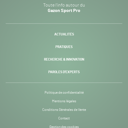
Gazon
Toute l’info autour du
Sport
Gazon Sport Pro
Pro
H24
-
ACTUALITÉS
PRATIQUES
RECHERCHE & INNOVATION
PAROLES D’EXPERTS
Politique de confidentialité
Mentions légales
Conditions Générales de Vente
Contact
Gestion des cookies