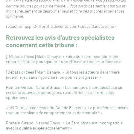
En France c’est très compliqué. Nous n’avons pas de groupes de travail
comme d’autres pays sur ce thème. Il faut sortir des sentiers battus et
malheureusement se débrouiller seul et faire ces propres expériences
soi-même.
redaction.gsph24
profieldevents.com (Lucas Sanseverino)
Retrouvez les avis d’autres spécialistes
concernant cette tribune :
[Débats d’idées] Alain Dehaye: « Faire du «zéro pesticide» est
encore aléatoire pour garantir une efficacité totale sur l’année »
[Débats d’idées] Alain Dehaye: « Si tous les acteurs de la filière
jouent le jeu sans hypocrisie, on pourra progresser »
Romain Giraud, Natural Grass: «Le manque de connaissance sur
certains nouveaux pathogènes rend difficile le contrôle des
épidémies»
Joël Carol, greenkeeper du Golf de Falgos : « Le problème est avant
tout un problème de comportement et de mentalité »
Romain Giraud, Natural Grass: « Le Zéro phyto est incompatible
avec la qualité exigée actuellement »