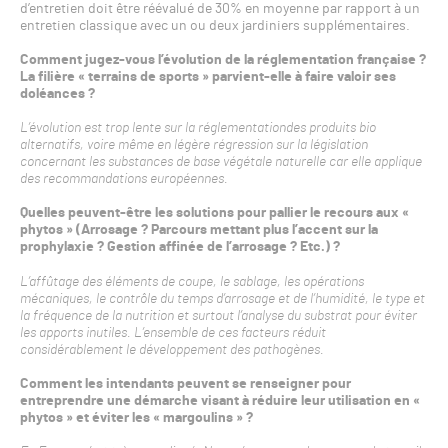
d’entretien doit être réévalué de 30% en moyenne par rapport à un
entretien classique avec un ou deux jardiniers supplémentaires.
Comment jugez-vous l’évolution de la réglementation française ?
La filière « terrains de sports » parvient-elle à faire valoir ses
doléances ?
L’évolution est trop lente sur la réglementationdes produits bio
alternatifs, voire même en légère régression sur la législation
concernant les substances de base végétale naturelle car elle applique
des recommandations européennes.
Quelles peuvent-être les solutions pour pallier le recours aux «
phytos » (Arrosage ? Parcours mettant plus l’accent sur la
prophylaxie ? Gestion affinée de l’arrosage ? Etc.) ?
L’affûtage des éléments de coupe, le sablage, les opérations
mécaniques, le contrôle du temps d’arrosage et de l’humidité, le type et
la fréquence de la nutrition et surtout l’analyse du substrat pour éviter
les apports inutiles. L’ensemble de ces facteurs réduit
considérablement le développement des pathogènes.
Comment les intendants peuvent se renseigner pour
entreprendre une démarche visant à réduire leur utilisation en «
phytos » et éviter les « margoulins » ?