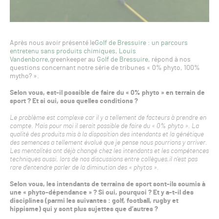
Après nous avoir présenté le
Golf de Bressuire : un parcours
entretenu sans produits chimiques
,
Louis
Vandenborre
,greenkeeper au
Golf de Bressuire
, répond à nos
questions concernant notre série de tribunes « 0% phyto, 100%
mytho? ».
Selon vous, est-il possible de faire du « 0% phyto » en terrain de
sport ? Et si oui, sous quelles conditions ?
Le problème est complexe car il y a tellement de facteurs à prendre en
compte. Mais pour moi il serait possible de faire du « 0% phyto ». La
qualité des produits mis à la disposition des intendants et la génétique
des semences a tellement évolué que je pense nous pourrions y arriver.
Les mentalités ont déjà changé chez les intendants et les compétences
techniques aussi, lors de nos discussions entre collègues,il n’est pas
rare d’entendre parler de la diminution des « phytos ».
Selon vous, les intendants de terrains de sport sont-ils soumis à
une « phyto-dépendance » ? Si oui, pourquoi ? Et y a-t-il des
disciplines (parmi les suivantes : golf, football, rugby et
hippisme) qui y sont plus sujettes que d’autres ?