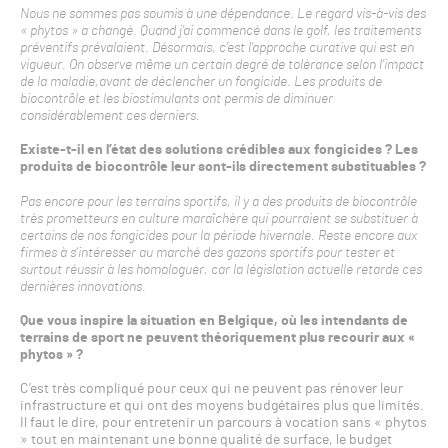
Nous ne sommes pas soumis à une dépendance. Le regard vis-à-vis des
« phytos » a changé. Quand j’ai commencé dans le golf, les traitements
préventifs prévalaient. Désormais, c’est l’approche curative qui est en
vigueur. On observe même un certain degré de tolérance selon l’impact
de la maladie,avant de déclencher un fongicide. Les produits de
biocontrôle et les biostimulants ont permis de diminuer
considérablement ces derniers.
Existe-t-il en l’état des solutions crédibles aux fongicides ? Les
produits de biocontrôle leur sont-ils directement substituables ?
Pas encore pour les terrains sportifs, il y a des produits de biocontrôle
très prometteurs en culture maraîchère qui pourraient se substituer à
certains de nos fongicides pour la période hivernale. Reste encore aux
firmes à s’intéresser au marché des gazons sportifs pour tester et
surtout réussir à les homologuer, car la législation actuelle retarde ces
dernières innovations.
Que vous inspire la situation en Belgique, où les intendants de
terrains de sport ne peuvent théoriquement plus recourir aux «
phytos » ?
C’est très compliqué pour ceux qui ne peuvent pas rénover leur
infrastructure et qui ont des moyens budgétaires plus que limités.
Il faut le dire, pour entretenir un parcours à vocation sans « phytos
» tout en maintenant une bonne qualité de surface, le budget