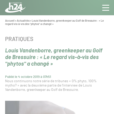
Panneau de gestion des cookies
Aller au contenu
Aller à la navigation
Toute
Navig
l’info
Vous
Accueil
>
Actualités
>
Louis Vandenborre, greenkeeper au Golf de Bressuire : « Le
êtes
regard vis-à-vis des "phytos" a changé »
du Gazon
ici :
Sport
Pro
CATÉGORIE :
PRATIQUES
Louis Vandenborre, greenkeeper au Golf
de Bressuire : « Le regard vis-à-vis des
"phytos" a changé »
Publié le 4 octobre 2019 à 07h51
Nous continuons notre série de tribunes « 0% phyto, 100%
mytho? » avec la deuxième partie de l’interview de Louis
Vandenborre, greenkeeper au Golf de Bressuire.