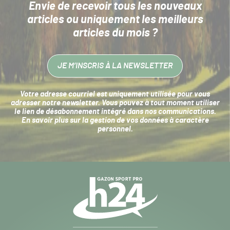
Envie de recevoir tous les nouveaux
articles
ou uniquement les meilleurs
articles du mois ?
JE M’INSCRIS À LA NEWSLETTER
Votre adresse courriel est uniquement utilisée pour vous
adresser notre newsletter. Vous pouvez à tout moment utiliser
le lien de désabonnement intégré dans nos communications.
En savoir plus sur la
gestion de vos données à caractère
personnel
.
Navigation
secondaire