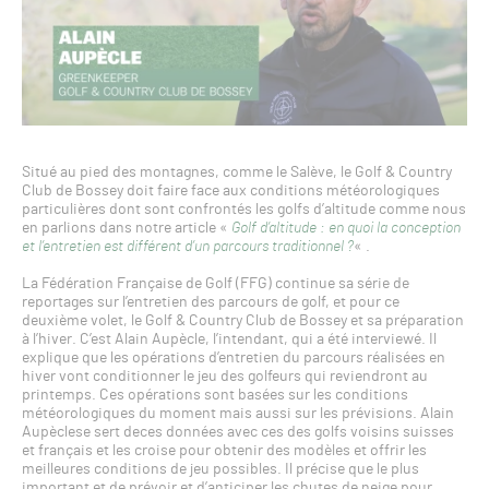
Situé au pied des montagnes, comme le Salève, le Golf & Country
Club de Bossey doit faire face aux conditions météorologiques
particulières dont sont confrontés les golfs d’altitude comme nous
en parlions dans notre article «
Golf d’altitude : en quoi la conception
et l’entretien est différent d’un parcours traditionnel ?
« .
La Fédération Française de Golf (FFG) continue sa série de
reportages sur l’entretien des parcours de golf, et pour ce
deuxième volet, le Golf & Country Club de Bossey et sa préparation
à l’hiver. C’est Alain Aupècle, l’intendant, qui a été interviewé. Il
explique que les opérations d’entretien du parcours réalisées en
hiver vont conditionner le jeu des golfeurs qui reviendront au
printemps. Ces opérations sont basées sur les conditions
météorologiques du moment mais aussi sur les prévisions. Alain
Aupèclese sert deces données avec ces des golfs voisins suisses
et français et les croise pour obtenir des modèles et offrir les
meilleures conditions de jeu possibles. Il précise que le plus
important et de prévoir et d’anticiper les chutes de neige pour