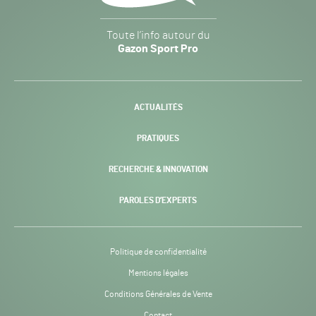
Gazon
Toute l’info autour du
Sport
Gazon Sport Pro
Pro
H24
-
ACTUALITÉS
PRATIQUES
RECHERCHE & INNOVATION
PAROLES D’EXPERTS
Politique de confidentialité
Mentions légales
Conditions Générales de Vente
Contact