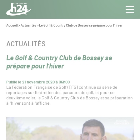
Panneau de gestion des cookies
Aller au contenu
Aller à la navigation
Toute
Navig
l’info
Vous
Accueil
>
Actualités
>
Le Golf & Country Club de Bossey se prépare pour l'hiver
êtes
du Gazon
ici :
Sport
CATÉGORIE :
ACTUALITÉS
Pro
Le Golf & Country Club de Bossey se
prépare pour l'hiver
Publié le 21 novembre 2020 à 06h00
La Fédération Française de Golf (FFG) continue sa série de
reportages sur l’entretien des parcours de golf, et pour ce
deuxième volet, le Golf & Country Club de Bossey et sa préparation
à l’hiver sont à l’affiche.