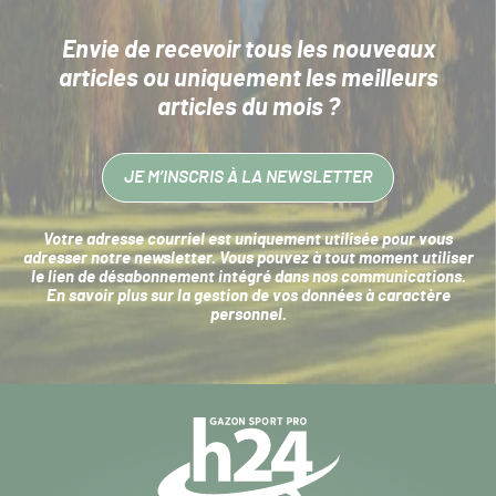
Envie de recevoir tous les nouveaux
articles
ou uniquement les meilleurs
articles du mois ?
JE M’INSCRIS À LA NEWSLETTER
Votre adresse courriel est uniquement utilisée pour vous
adresser notre newsletter. Vous pouvez à tout moment utiliser
le lien de désabonnement intégré dans nos communications.
En savoir plus sur la
gestion de vos données à caractère
personnel
.
Navigation
secondaire