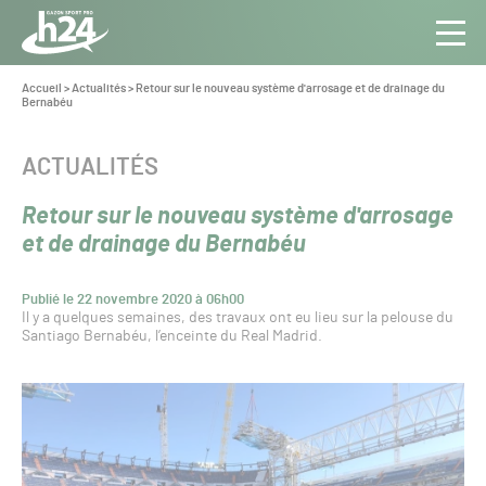
Panneau de gestion des cookies
Aller au contenu
Aller à la navigation
Toute
Navig
l’info
Vous
Accueil
>
Actualités
>
Retour sur le nouveau système d'arrosage et de drainage du
êtes
Bernabéu
du Gazon
ici :
Sport
Pro
CATÉGORIE :
ACTUALITÉS
Retour sur le nouveau système d'arrosage
et de drainage du Bernabéu
Publié le 22 novembre 2020 à 06h00
Il y a quelques semaines, des travaux ont eu lieu sur la pelouse du
Santiago Bernabéu, l’enceinte du Real Madrid.