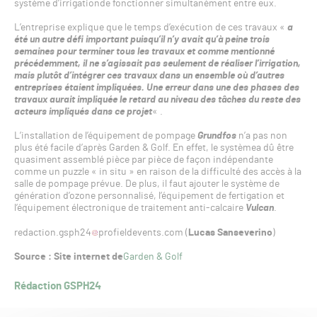
système d’irrigationde fonctionner simultanément entre eux.
L’entreprise explique que le temps d’exécution de ces travaux «
a
été un autre défi important puisqu’il n’y avait qu’à peine trois
semaines pour terminer tous les travaux et comme mentionné
précédemment, il ne s’agissait pas seulement de réaliser l’irrigation,
mais plutôt d’intégrer ces travaux dans un ensemble où d’autres
entreprises étaient impliquées. Une erreur dans une des phases des
travaux aurait impliquée le retard au niveau des tâches du reste des
acteurs impliqués dans ce projet
« .
L’installation de l’équipement de pompage
Grundfos
n’a pas non
plus été facile d’après Garden & Golf. En effet, le systèmea dû être
quasiment assemblé pièce par pièce de façon indépendante
comme un puzzle « in situ » en raison de la difficulté des accès à la
salle de pompage prévue. De plus, il faut ajouter le système de
génération d’ozone personnalisé, l’équipement de fertigation et
l’équipement électronique de traitement anti-calcaire
Vulcan
.
redaction.gsph24
profieldevents.com (
Lucas Sanseverino
)
Source : Site internet de
Garden & Golf
Rédaction GSPH24