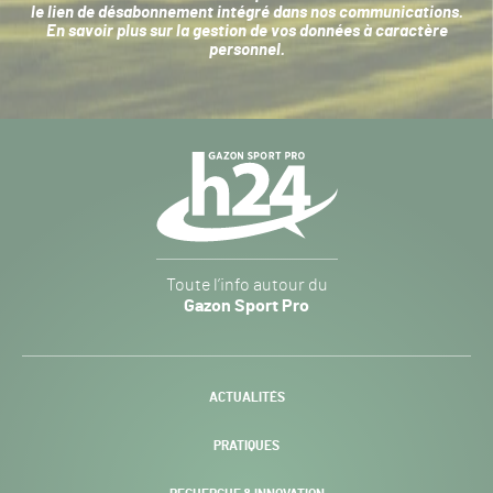
le lien de désabonnement intégré dans nos communications.
En savoir plus sur la
gestion de vos données à caractère
personnel
.
Navigation
secondaire
Gazon
Toute l’info autour du
Sport
Gazon Sport Pro
Pro
H24
-
ACTUALITÉS
PRATIQUES