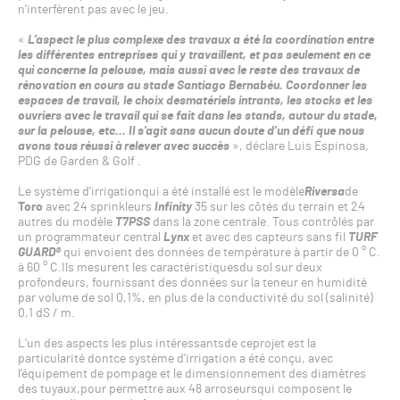
n’interfèrent pas avec le jeu.
«
L’aspect le plus complexe des travaux a été la coordination entre
les différentes entreprises qui y travaillent, et pas seulement en ce
qui concerne la pelouse, mais aussi avec le reste des travaux de
rénovation en cours au stade Santiago Bernabéu. Coordonner les
espaces de travail, le choix desmatériels intrants, les stocks et les
ouvriers avec le travail qui se fait dans les stands, autour du stade,
sur la pelouse, etc… Il s’agit sans aucun doute d’un défi que nous
avons tous réussi à relever avec succès
», déclare Luis Espinosa,
PDG de Garden & Golf .
Le système d’irrigationqui a été installé est le modèle
Riversa
de
Toro
avec 24 sprinkleurs
Infinity
35 sur les côtés du terrain et 24
autres du modèle
T7PSS
dans la zone centrale. Tous contrôlés par
un programmateur central
Lynx
et avec des capteurs sans fil
TURF
GUARD®
qui envoient des données de température à partir de 0 ° C.
à 60 ° C.Ils mesurent les caractéristiquesdu sol sur deux
profondeurs, fournissant des données sur la teneur en humidité
par volume de sol 0,1%, en plus de la conductivité du sol (salinité)
0,1 dS / m.
L’un des aspects les plus intéressantsde ceprojet est la
particularité dontce système d’irrigation a été conçu, avec
l’équipement de pompage et le dimensionnement des diamètres
des tuyaux,pour permettre aux 48 arroseursqui composent le