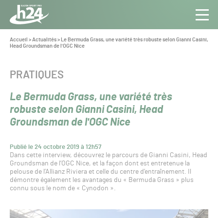
Panneau de gestion des cookies
Aller au contenu
Aller à la navigation
Toute
Navig
l’info
Vous
Accueil
>
Actualités
>
Le Bermuda Grass, une variété très robuste selon Gianni Casini,
êtes
Head Groundsman de l'OGC Nice
du Gazon
ici :
Sport
Pro
CATÉGORIE :
PRATIQUES
Le Bermuda Grass, une variété très
robuste selon Gianni Casini, Head
Groundsman de l'OGC Nice
Publié le 24 octobre 2019 à 12h57
Dans cette interview, découvrez le parcours de Gianni Casini, Head
Groundsman de l’OGC Nice, et la façon dont est entretenue la
pelouse de l’Allianz Riviera et celle du centre d’entraînement. Il
démontre également les avantages du « Bermuda Grass » plus
connu sous le nom de « Cynodon ».