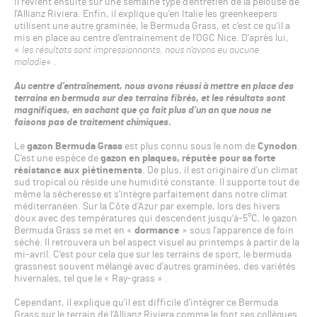
Il revient ensuite sur une semaine type d’entretien de la pelouse de
l’Allianz Riviera. Enfin, il explique qu’en Italie les greenkeepers
utilisent une autre graminée, le Bermuda Grass, et c’est ce qu’il a
mis en place au centre d’entrainement de l’OGC Nice. D’après lui,
«
les résultats sont impressionnants, nous n’avons eu aucune
maladie
« .
Au centre d’entraînement, nous avons réussi à mettre en place des
terrains en bermuda sur des terrains fibrés, et les résultats sont
magnifiques, en sachant que ça fait plus d’un an que nous ne
faisons pas de traitement chimiques
.
Le
gazon Bermuda Grass
est plus connu sous le nom de
Cynodon
.
C’est une espèce de
gazon
en plaques, réputée pour
sa
forte
résistance aux piétinements
. De plus, il est originaire d’un climat
sud tropical où réside une humidité constante. Il supporte tout de
même la sécheresse et s’intègre parfaitement dans notre climat
méditerranéen. Sur la Côte d’Azur par exemple, lors des hivers
doux avec des températures qui descendent jusqu’à-5°C, le gazon
Bermuda Grass se met en «
dormance
» sous l’apparence de foin
séché. Il retrouvera un bel aspect visuel au printemps à partir de la
mi-avril. C’est pour cela que sur les terrains de sport, le bermuda
grassnest souvent mélangé avec d’autres graminées, des variétés
hivernales, tel que le « Ray-grass » .
Cependant, il explique qu’il est difficile d’intégrer ce Bermuda
Grass sur le terrain de l’Allianz Riviera comme le font ses collègues