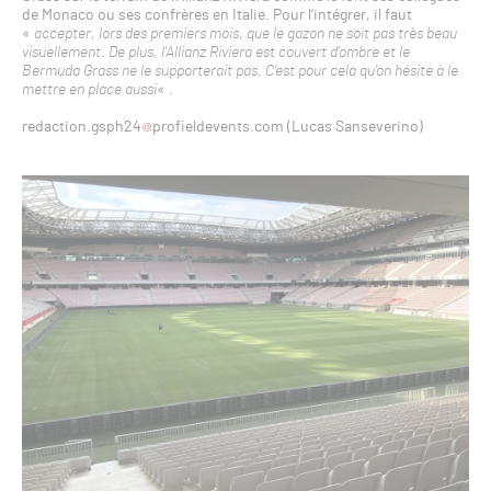
de Monaco ou ses confrères en Italie. Pour l’intégrer, il faut
«
accepter, lors des premiers mois, que le gazon ne soit pas très beau
visuellement. De plus, l’Allianz Riviera est couvert d’ombre et le
Bermuda Grass ne le supporterait pas. C’est pour cela qu’on hésite à le
mettre en place aussi
« .
redaction.gsph24
profieldevents.com (Lucas Sanseverino)