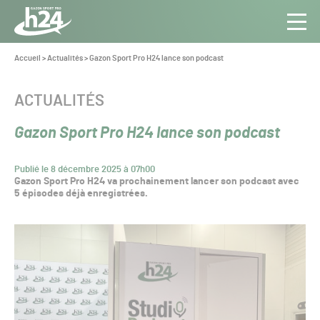
Panneau de gestion des cookies
Aller au contenu
Aller à la navigation
Toute
Navig
l’info
Vous
Accueil
>
Actualités
>
Gazon Sport Pro H24 lance son podcast
êtes
du Gazon
ici :
Sport
CATÉGORIE :
ACTUALITÉS
Pro
Gazon Sport Pro H24 lance son podcast
Publié le 8 décembre 2025 à 07h00
Gazon Sport Pro H24 va prochainement lancer son podcast avec
5 épisodes déjà enregistrées.