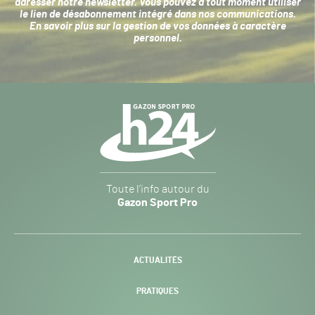
adresser notre newsletter. Vous pouvez à tout moment utiliser
le lien de désabonnement intégré dans nos communications.
En savoir plus sur la
gestion de vos données à caractère
personnel
.
Navigation
secondaire
Gazon
Toute l’info autour du
Sport
Gazon Sport Pro
Pro
H24
-
ACTUALITÉS
PRATIQUES