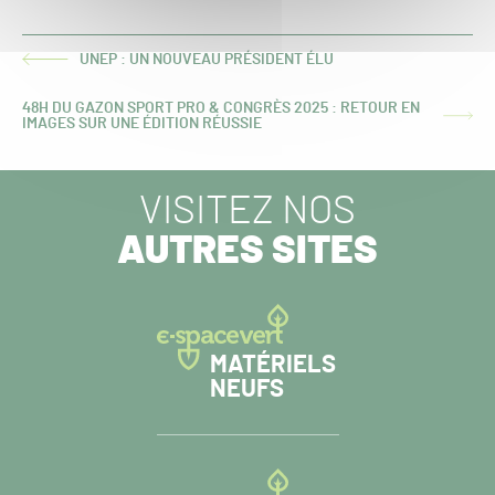
UNEP : UN NOUVEAU PRÉSIDENT ÉLU
ARTICLE
PRÉCÉDENT :
48H DU GAZON SPORT PRO & CONGRÈS 2025 : RETOUR EN
ARTICLE
IMAGES SUR UNE ÉDITION RÉUSSIE
SUIVANT :
VISITEZ NOS
AUTRES SITES
MATÉRIELS
NEUFS