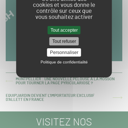
cookies et vous donne le
contrôle sur ceux que
vous souhaitez activer
Tout accepter
Tout refuser
Personnaliser
Politique de confidentialité
MONTPELLIER : UNE NOUVELLE PELOUSE À LA MOSSON
ARTICLE
POUR TOURNER LA PAGE PYRICULARIOSE ?
PRÉCÉDENT :
EQUIP'JARDIN DEVIENT L'IMPORTATEUR EXCLUSIF
ARTICLE
D'ALLETT EN FRANCE
SUIVANT :
VISITEZ NOS