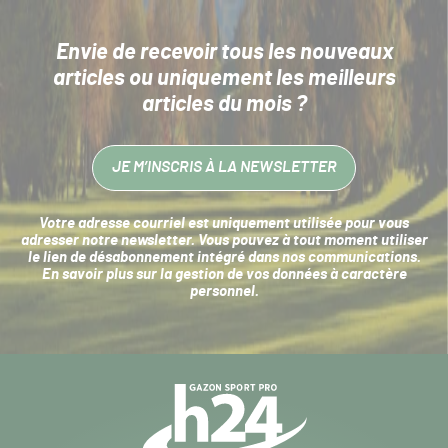
Envie de recevoir tous les nouveaux
articles
ou uniquement les meilleurs
articles du mois ?
JE M’INSCRIS À LA NEWSLETTER
Votre adresse courriel est uniquement utilisée pour vous
adresser notre newsletter. Vous pouvez à tout moment utiliser
le lien de désabonnement intégré dans nos communications.
En savoir plus sur la
gestion de vos données à caractère
personnel
.
Navigation
secondaire