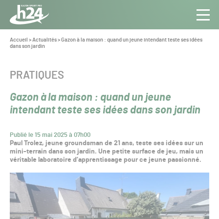
Panneau de gestion des cookies
Aller au contenu
Aller à la navigation
Toute
Navig
l’info
Vous
Accueil
>
Actualités
>
Gazon à la maison : quand un jeune intendant teste ses idées
êtes
dans son jardin
du Gazon
ici :
Sport
Pro
CATÉGORIE :
PRATIQUES
Gazon à la maison : quand un jeune
intendant teste ses idées dans son jardin
Publié le 15 mai 2025 à 07h00
Paul Trolez, jeune groundsman de 21 ans, teste ses idées sur un
mini-terrain dans son jardin. Une petite surface de jeu, mais un
véritable laboratoire d’apprentissage pour ce jeune passionné.