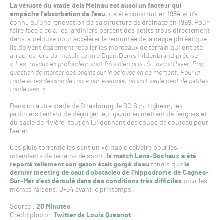
La vétusté du stade dela Meinau est aussi un facteur qui
empêche l’absorbation de l’eau
, il a été construit en 1984 et n’a
connu qu’une rénovation de sa structure de drainage en 1999. Pour
faire face à cela, les jardiniers percent des petits trous directement
dans la pelouse pour accélérer la remontée de la nappe phréatique.
Ils doivent également recoller les morceaux de terrain qui ont été
arrachés lors du match contre Dijon.Denis Hildenbrand précise
«
Les travaux en profondeur sont faits bien plus tôt, avant l’hiver. Pas
question de monter des engins sur la pelouse en ce moment. Pour la
tonte et les dessins de tonte par exemple, on sort seulement de petites
tondeuses.
»
Dans un autre stade de Strasbourg, le SC Schiltigheim, les
jardiniers tentent de dégorger leur gazon en mettant de l’engrais et
du sable de rivière, tout en lui donnant des coups de couteau pour
l’aérer.
Ces pluis torrentielles sont un véritable calvaire pour les
intendants de terrains de sport,
le match Lens-Sochaux a été
reporté tellement son gazon était gorgé d’eau
tandis que
le
dernier meeting de saut d’obstacles de l’hippodrome de Cagnes-
Sur-Mer s’est déroulé dans des conditions très difficiles
pour les
mêmes raisons. J-54 avant le printemps !
Source :
20 Minutes
Crédit photo :
Twitter de Louis Quesnot