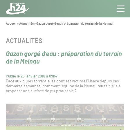
Panneau de gestion des cookies
Aller au contenu
Aller à la navigation
Toute
Navig
l’info
Vous
Accueil
>
Actualités
>
Gazon gorgé d'eau : préparation du terrain de la Meinau
êtes
du Gazon
ici :
Sport
CATÉGORIE :
ACTUALITÉS
Pro
Gazon gorgé d'eau : préparation du terrain
de la Meinau
Publié le 25 janvier 2018 à 09h41
Face aux pluies torrentielles dont est victime l’Alsace depuis ces
dernières semaines, comment l’équipe de la Meinau réussit-elle à
proposer une surface de jeu praticable ?