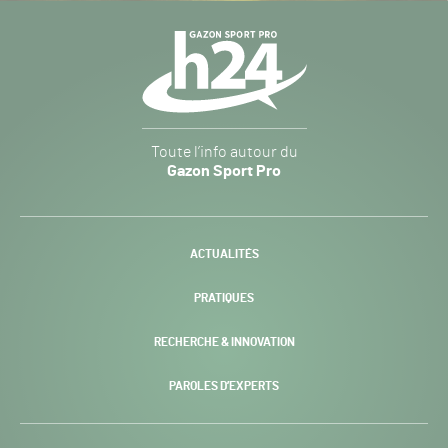
Navigation
secondaire
Gazon
Toute l’info autour du
Sport
Gazon Sport Pro
Pro
H24
-
ACTUALITÉS
PRATIQUES
RECHERCHE & INNOVATION
PAROLES D’EXPERTS