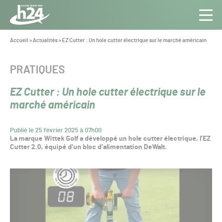
Panneau de gestion des cookies
Aller au contenu
Aller à la navigation
Toute
Navig
l’info
Vous
Accueil
>
Actualités
>
EZ Cutter : Un hole cutter électrique sur le marché américain
êtes
du Gazon
ici :
Sport
CATÉGORIE :
PRATIQUES
Pro
EZ Cutter : Un hole cutter électrique sur le
marché américain
Publié le 25 février 2025 à 07h00
La marque Wittek Golf a développé un hole cutter électrique, l’EZ
Cutter 2.0, équipé d’un bloc d’alimentation DeWalt.