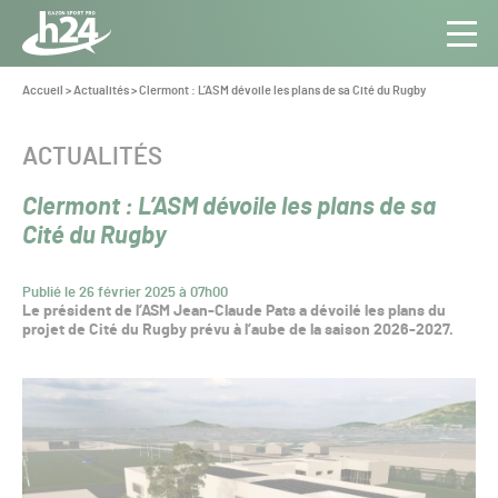
Panneau de gestion des cookies
Aller au contenu
Aller à la navigation
Toute
Navig
l’info
Vous
Accueil
>
Actualités
>
Clermont : L’ASM dévoile les plans de sa Cité du Rugby
êtes
du Gazon
ici :
Sport
CATÉGORIE :
ACTUALITÉS
Pro
Clermont : L’ASM dévoile les plans de sa
Cité du Rugby
Publié le 26 février 2025 à 07h00
Le président de l’ASM Jean-Claude Pats a dévoilé les plans du
projet de Cité du Rugby prévu à l’aube de la saison 2026-2027.