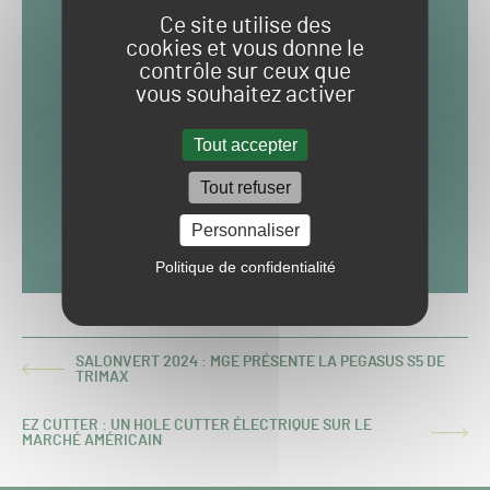
Ce site utilise des
cookies et vous donne le
contrôle sur ceux que
vous souhaitez activer
Tout accepter
Tout refuser
Personnaliser
Politique de confidentialité
SALONVERT 2024 : MGE PRÉSENTE LA PEGASUS S5 DE
ARTICLE
TRIMAX
PRÉCÉDENT :
EZ CUTTER : UN HOLE CUTTER ÉLECTRIQUE SUR LE
ARTICLE
MARCHÉ AMÉRICAIN
SUIVANT :