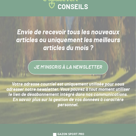
CONSEILS
Envie de recevoir tous les nouveaux
articles
ou uniquement les meilleurs
articles du mois ?
JE M’INSCRIS À LA NEWSLETTER
Votre adresse courriel est uniquement utilisée pour vous
adresser notre newsletter. Vous pouvez à tout moment utiliser
le lien de désabonnement intégré dans nos communications.
En savoir plus sur la
gestion de vos données à caractère
personnel
.
Navigation