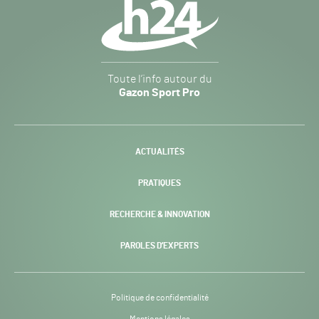
secondaire
Gazon
Toute l’info autour du
Sport
Gazon Sport Pro
Pro
H24
-
ACTUALITÉS
PRATIQUES
RECHERCHE & INNOVATION
PAROLES D’EXPERTS
Politique de confidentialité