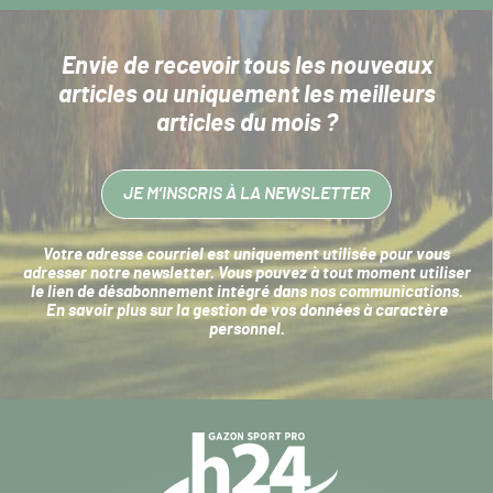
Envie de recevoir tous les nouveaux
articles
ou uniquement les meilleurs
articles du mois ?
JE M’INSCRIS À LA NEWSLETTER
Votre adresse courriel est uniquement utilisée pour vous
adresser notre newsletter. Vous pouvez à tout moment utiliser
le lien de désabonnement intégré dans nos communications.
En savoir plus sur la
gestion de vos données à caractère
personnel
.
Navigation
secondaire