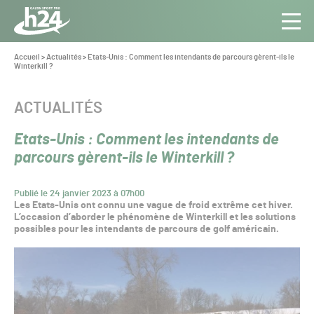
Panneau de gestion des cookies
Aller au contenu
Aller à la navigation
Toute
Navig
l’info
Vous
Accueil
>
Actualités
>
Etats-Unis : Comment les intendants de parcours gèrent-ils le
êtes
Winterkill ?
du Gazon
ici :
Sport
Pro
CATÉGORIE :
ACTUALITÉS
Etats-Unis : Comment les intendants de
parcours gèrent-ils le Winterkill ?
Publié le 24 janvier 2023 à 07h00
Les Etats-Unis ont connu une vague de froid extrême cet hiver.
L’occasion d’aborder le phénomène de Winterkill et les solutions
possibles pour les intendants de parcours de golf américain.