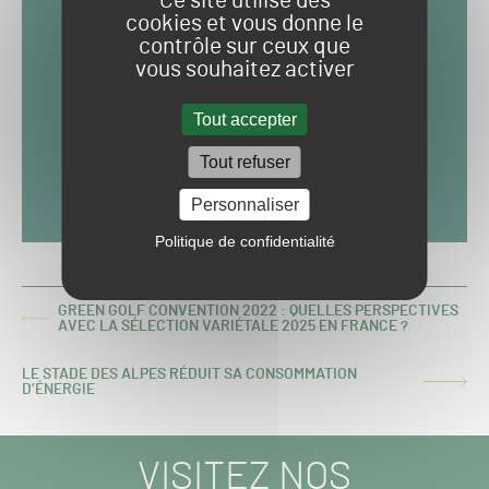
Ce site utilise des
cookies et vous donne le
contrôle sur ceux que
vous souhaitez activer
Tout accepter
Tout refuser
Personnaliser
Politique de confidentialité
GREEN GOLF CONVENTION 2022 : QUELLES PERSPECTIVES
ARTICLE
AVEC LA SÉLECTION VARIÉTALE 2025 EN FRANCE ?
PRÉCÉDENT :
LE STADE DES ALPES RÉDUIT SA CONSOMMATION
ARTICLE
D’ÉNERGIE
SUIVANT :
VISITEZ NOS