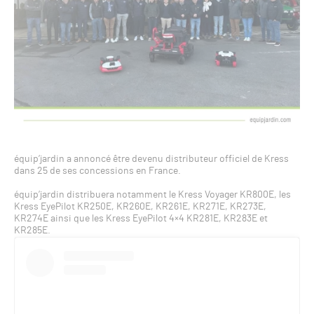
équip’jardin a annoncé être devenu distributeur officiel de Kress
dans 25 de ses concessions en France.
équip’jardin distribuera notamment le Kress Voyager KR800E, les
Kress EyePilot KR250E, KR260E, KR261E, KR271E, KR273E,
KR274E ainsi que les Kress EyePilot 4×4 KR281E, KR283E et
KR285E.