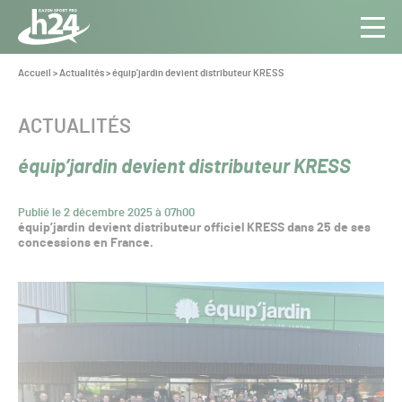
Panneau de gestion des cookies
Aller au contenu
Aller à la navigation
Toute
Navig
l’info
Vous
Accueil
>
Actualités
>
équip’jardin devient distributeur KRESS
êtes
du Gazon
ici :
Sport
CATÉGORIE :
ACTUALITÉS
Pro
équip’jardin devient distributeur KRESS
Publié le 2 décembre 2025 à 07h00
équip’jardin devient distributeur officiel KRESS dans 25 de ses
concessions en France.