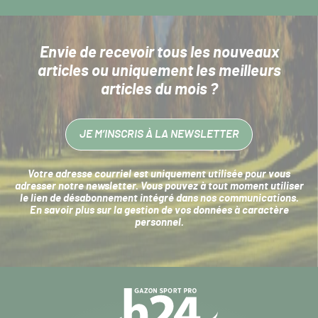
Envie de recevoir tous les nouveaux
articles
ou uniquement les meilleurs
articles du mois ?
JE M’INSCRIS À LA NEWSLETTER
Votre adresse courriel est uniquement utilisée pour vous
adresser notre newsletter. Vous pouvez à tout moment utiliser
le lien de désabonnement intégré dans nos communications.
En savoir plus sur la
gestion de vos données à caractère
personnel
.
Navigation
secondaire