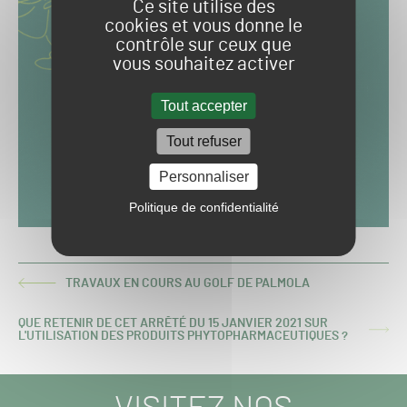
Ce site utilise des
cookies et vous donne le
contrôle sur ceux que
vous souhaitez activer
Tout accepter
Tout refuser
Personnaliser
Politique de confidentialité
TRAVAUX EN COURS AU GOLF DE PALMOLA
ARTICLE
PRÉCÉDENT :
QUE RETENIR DE CET ARRÊTÉ DU 15 JANVIER 2021 SUR
ARTICLE
L'UTILISATION DES PRODUITS PHYTOPHARMACEUTIQUES ?
SUIVANT :