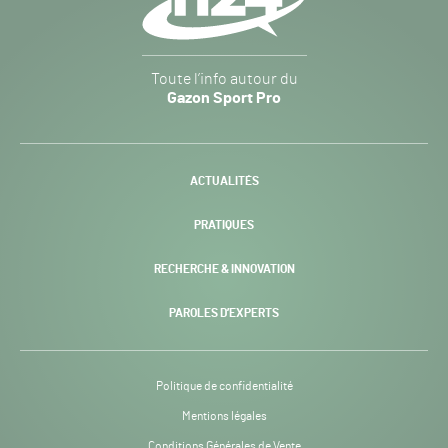
Gazon
Toute l’info autour du
Sport
Gazon Sport Pro
Pro
H24
-
ACTUALITÉS
PRATIQUES
RECHERCHE & INNOVATION
PAROLES D’EXPERTS
Politique de confidentialité
Mentions légales
Conditions Générales de Vente