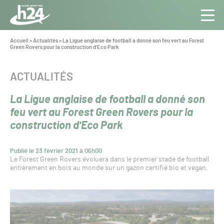
Panneau de gestion des cookies
Aller au contenu
Aller à la navigation
Toute
Navig
l’info
Vous
Accueil
>
Actualités
>
La Ligue anglaise de football a donné son feu vert au Forest
êtes
Green Rovers pour la construction d'Eco Park
du Gazon
ici :
Sport
Pro
CATÉGORIE :
ACTUALITÉS
La Ligue anglaise de football a donné son
feu vert au Forest Green Rovers pour la
construction d'Eco Park
Publié le 23 février 2021 à 06h00
Le Forest Green Rovers évoluera dans le premier stade de football
entièrement en bois au monde sur un gazon certifié bio et vegan.