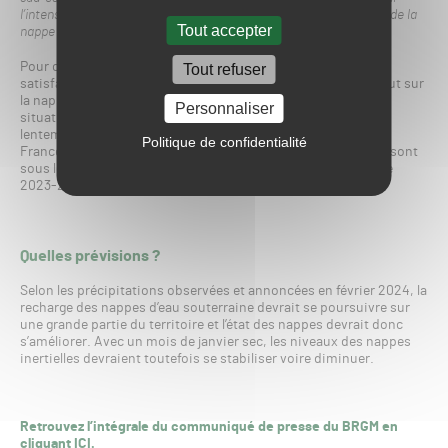
l’intensité du début de la recharge 2023-2024 et par la réactivité de la
Tout accepter
nappe aux pluies
», indique le BRGM.
Pour ce qui est des nappes réactives et mixtes, leur état est
Tout refuser
satisfaisant, allant de modérément haut à haut, voire très haut sur
la nappe mixte de la craie du littoral d’Artois-Picardie. Les
Personnaliser
situations des nappes inertielles évoluent quant à elles très
lentement. Depuis l’automne, leur état s’améliore à l’est de la
Politique de confidentialité
France notamment. Dans le sud-est, les niveaux des nappes sont
sous les normales en raison d’un déficit de début de recharge
2023-2024.
Quelles prévisions ?
Selon les précipitations observées et annoncées en février 2024, la
recharge des nappes d’eau souterraine devrait se poursuivre sur
une grande partie du territoire et l’état des nappes devrait donc
s’améliorer. Avec un mois de janvier sec, les niveaux des nappes
inertielles devraient toutefois se stabiliser voire diminuer.
Retrouvez l’intégrale du communiqué de presse du BRGM en
cliquant ICI.