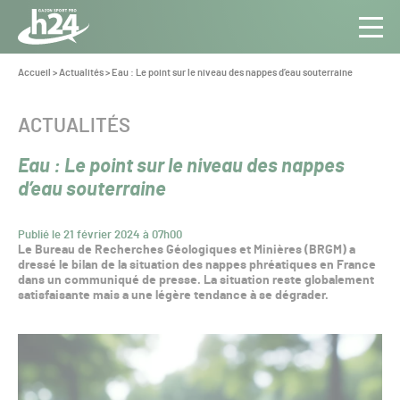
Panneau de gestion des cookies
Aller au contenu
Aller à la navigation
Toute
Navig
l’info
Vous
Accueil
>
Actualités
>
Eau : Le point sur le niveau des nappes d’eau souterraine
êtes
du Gazon
ici :
Sport
CATÉGORIE :
ACTUALITÉS
Pro
Eau : Le point sur le niveau des nappes
d’eau souterraine
Publié le 21 février 2024 à 07h00
Le Bureau de Recherches Géologiques et Minières (BRGM) a
dressé le bilan de la situation des nappes phréatiques en France
dans un communiqué de presse. La situation reste globalement
satisfaisante mais a une légère tendance à se dégrader.