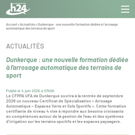
Panneau de gestion des cookies
Aller au contenu
Aller à la navigation
Toute
Navig
l’info
Vous
Accueil
>
Actualités
>
Dunkerque : une nouvelle formation dédiée à l’arrosage
êtes
automatique des terrains de sport
du Gazon
ici :
Sport
Pro
CATÉGORIE :
ACTUALITÉS
Dunkerque : une nouvelle formation dédiée
à l’arrosage automatique des terrains de
sport
Publié le 4 juin 2026 à 07h00
Le CFPPA UFA de Dunkerque ouvrira à la rentrée de septembre
2026 un nouveau Certificat de Spécialisation « Arrosage
Automatique – Espaces Verts et Sols Sportifs ». Cette formation
certifiante de niveau 4 vise à répondre aux besoins croissants
en compétences autour de la gestion de l’eau et des systèmes
d’irrigation sur les terrains sportifs et les espaces paysagers.