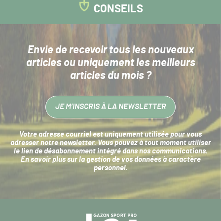
CONSEILS
Envie de recevoir tous les nouveaux
articles
ou uniquement les meilleurs
articles du mois ?
JE M’INSCRIS À LA NEWSLETTER
Votre adresse courriel est uniquement utilisée pour vous
adresser notre newsletter. Vous pouvez à tout moment utiliser
le lien de désabonnement intégré dans nos communications.
En savoir plus sur la
gestion de vos données à caractère
personnel
.
Navigation