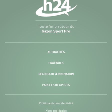
secondaire
Gazon
Toute l’info autour du
Sport
Gazon Sport Pro
Pro
H24
-
ACTUALITÉS
PRATIQUES
RECHERCHE & INNOVATION
PAROLES D’EXPERTS
Politique de confidentialité
Mentions légales