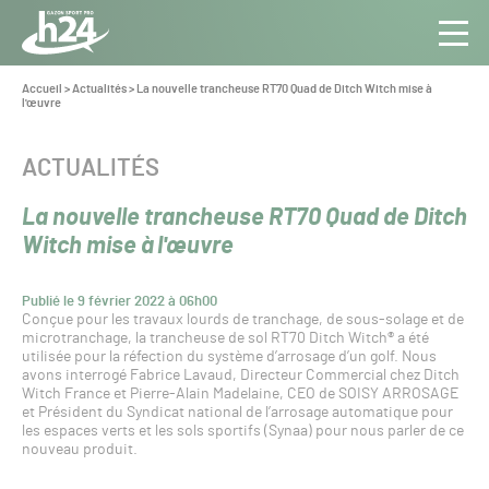
Panneau de gestion des cookies
Aller au contenu
Aller à la navigation
Toute
Navig
l’info
Vous
Accueil
>
Actualités
>
La nouvelle trancheuse RT70 Quad de Ditch Witch mise à
êtes
l'œuvre
du Gazon
ici :
Sport
Pro
CATÉGORIE :
ACTUALITÉS
La nouvelle trancheuse RT70 Quad de Ditch
Witch mise à l'œuvre
Publié le 9 février 2022 à 06h00
Conçue pour les travaux lourds de tranchage, de sous-solage et de
microtranchage, la trancheuse de sol RT70 Ditch Witch® a été
utilisée pour la réfection du système d’arrosage d’un golf. Nous
avons interrogé Fabrice Lavaud, Directeur Commercial chez Ditch
Witch France et Pierre-Alain Madelaine, CEO de SOISY ARROSAGE
et Président du Syndicat national de l’arrosage automatique pour
les espaces verts et les sols sportifs (Synaa) pour nous parler de ce
nouveau produit.