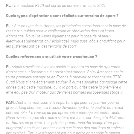
FL
:
La machine RT70 est sortie au dernier trimestre 2021.
Quels types d’opérations sont réalisés sur terrains de sport ?
FL
:
Sur ce type de surfaces, les principales opérations sont la pose de
réseaux humides pour la réalisation et rénovation des systèmes
d’arrosage. Nous l’utilisons également pour la pose de réseaux
électriques (alimentation / éclairage), mais aussi câble chauffant pour
les systèmes antigel des terrains de sport.
Quelles références ont utilisé votre trancheuse ?
FL
:
Nous travaillons avec les sociétés leaders en pose de systèmes
d’arrosage sur l’ensemble du territoire français. Soisy Arrosage est la
toute première entreprise en France à recevoir sa trancheuse RT70
Quad.Nous allons également équiper 3 autres sociétés d’arrosage cette
année avec cette machine, qui a la particularité d’être la première à
être équipée d’un moteur aux derrières normes européennes stage V.
PAM
:
C’est un investissement important qui peut se justifier pour un
gros et long chantier. La vitesse d’avancement et la qualité du travail
est rentable. La reprise du jeu après notre passage est instantanée.
Nous avons en gros 45 trous à refaire sur 3 ans sur des golfs différents
et d’autres en projets. Les prix des prestations d’arrosage n’ont pas
augmenté depuis des années alors que le prix des matières premières
ont explosé. Cet investissement est pour notre entreprise le moyen