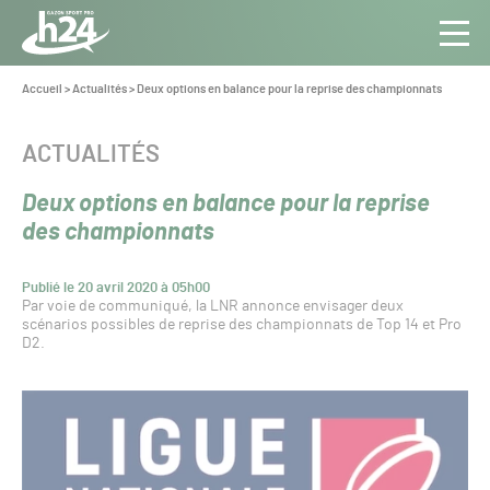
Panneau de gestion des cookies
Aller au contenu
Aller à la navigation
Toute
Navig
l’info
Vous
Accueil
>
Actualités
>
Deux options en balance pour la reprise des championnats
êtes
du Gazon
ici :
Sport
CATÉGORIE :
ACTUALITÉS
Pro
Deux options en balance pour la reprise
des championnats
Publié le 20 avril 2020 à 05h00
Par voie de communiqué, la LNR annonce envisager deux
scénarios possibles de reprise des championnats de Top 14 et Pro
D2.