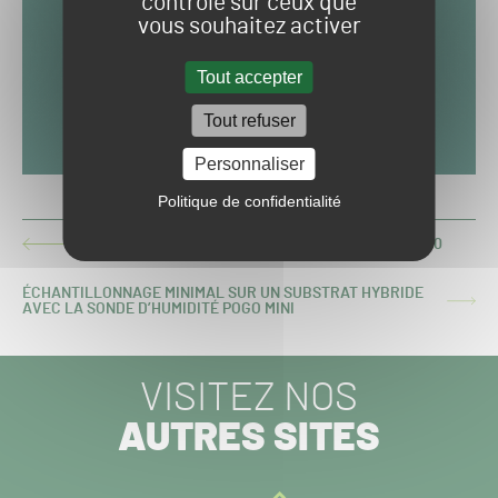
contrôle sur ceux que
vous souhaitez activer
Tout accepter
Tout refuser
Personnaliser
Politique de confidentialité
PAS D'OPEN DE FRANCE AU GOLF NATIONAL EN 2020
ARTICLE
PRÉCÉDENT :
ÉCHANTILLONNAGE MINIMAL SUR UN SUBSTRAT HYBRIDE
ARTICLE
AVEC LA SONDE D’HUMIDITÉ POGO MINI
SUIVANT :
VISITEZ NOS
AUTRES SITES