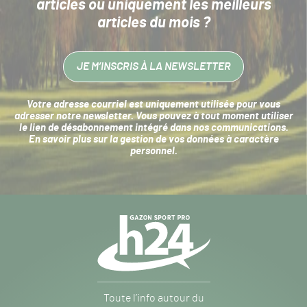
articles
ou uniquement les meilleurs
articles du mois ?
JE M’INSCRIS À LA NEWSLETTER
Votre adresse courriel est uniquement utilisée pour vous
adresser notre newsletter. Vous pouvez à tout moment utiliser
le lien de désabonnement intégré dans nos communications.
En savoir plus sur la
gestion de vos données à caractère
personnel
.
Navigation
secondaire
Gazon
Toute l’info autour du
Sport