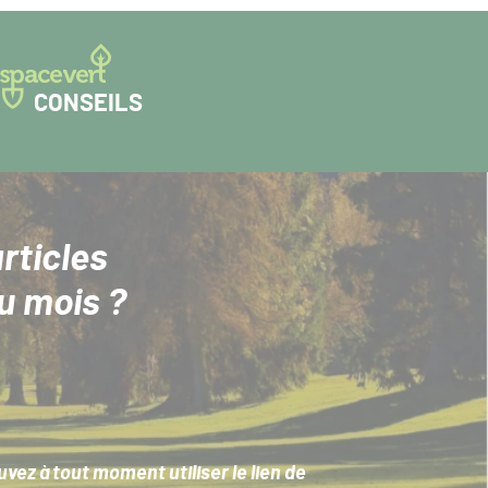
CONSEILS
rticles
u mois ?
ez à tout moment utiliser le lien de