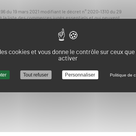
296 du 19 mars 2021 modifiant le décret n° 2020-1310 du 29
é la liste des commerces jugés essentiels et qui peuvent
 à des mesures renforcées depuis le samedi 20 mars
es commerces de plantes, fleurs, graines, engrais,
ères, animaux de compagnie et aliments pour ces animaux
 des cookies et vous donne le contrôle sur ceux qu
activer
s Professionnels des Gazons explique que «
ce décret a été
ter
Tout refuser
Personnaliser
Politique de c
I bis de l’article 4, aux IV et IV bis de l’article 37 et à