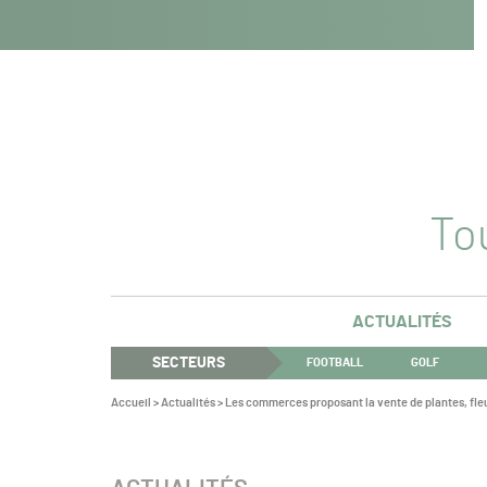
Navigation
Panneau de gestion des cookies
Aller au contenu
Aller à la navigation
principale
Tou
ACTUALITÉS
SECTEURS
FOOTBALL
GOLF
Vous
Accueil
>
Actualités
>
Les commerces proposant la vente de plantes, fleu
êtes
ici :