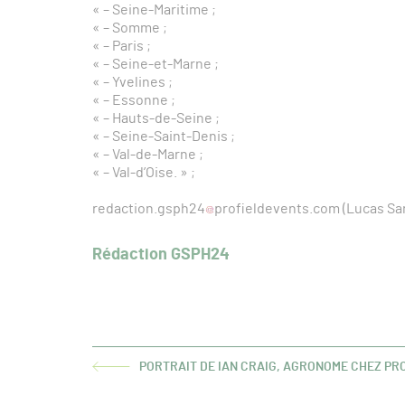
« – Seine-Maritime ;
« – Somme ;
« – Paris ;
« – Seine-et-Marne ;
« – Yvelines ;
« – Essonne ;
« – Hauts-de-Seine ;
« – Seine-Saint-Denis ;
« – Val-de-Marne ;
« – Val-d’Oise. » ;
redaction.gsph24
profieldevents.com (Lucas Sa
Rédaction GSPH24
PORTRAIT DE IAN CRAIG, AGRONOME CHEZ PR
ARTICLE
PRÉCÉDENT :