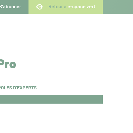
S’abonner
Retour à
e-space vert
Pro
OLES D’EXPERTS