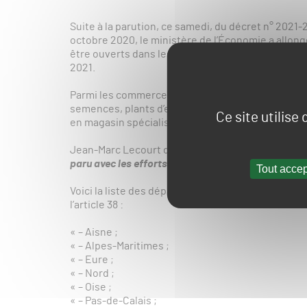
Suite à la parution, ce samedi, du décret n° 2021-
octobre 2020, le ministère de l’Économie a allong
être ouverts dans les seize départements soumis
2021.
Parmi les commerces autorisés, nous retrouvons l
semences, plants d’espèces fruitières ou légumi
Ce site utilise
en magasin spécialisé.
Jean-Marc Lecourt de l’Association Française de
paru avec les efforts de l’interprofession
« .
Tout accep
Voici la liste des départements mentionnés aux II et I
l’article 38 :
« – Aisne ;
« – Alpes-Maritimes ;
« – Eure ;
« – Nord ;
« – Oise ;
« – Pas-de-Calais ;