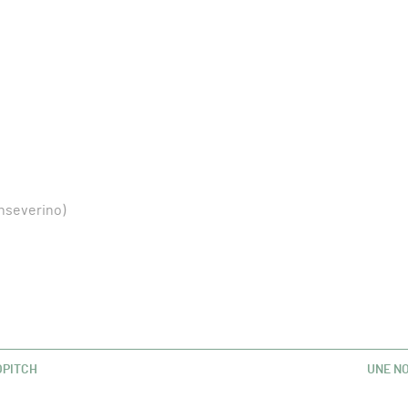
nseverino)
OPITCH
UNE N
ARTIC
SUIVAN