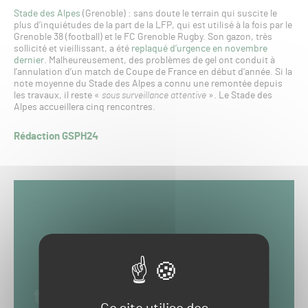
Stade des Alpes
(Grenoble) : sans doute le terrain qui suscite le
plus d’inquiétudes de la part de la LFP, qui est utilisé à la fois par le
Grenoble 38 (football) et le FC Grenoble Rugby. Son gazon, très
sollicité et vieillissant, a été
replaqué d’urgence en novembre
dernier
. Malheureusement, des problèmes de gel ont conduit à
l’annulation d’un match de Coupe de France en début d’année. Si la
note moyenne du Stade des Alpes a connu une remontée depuis
les travaux, il reste «
sous surveillance attentive
». Le Stade des
Alpes accueillera cinq rencontres.
Rédaction GSPH24