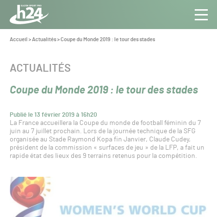
Panneau de gestion des cookies
Aller au contenu
Aller à la navigation
Toute
Navig
l’info
Vous
Accueil
>
Actualités
>
Coupe du Monde 2019 : le tour des stades
êtes
du Gazon
ici :
Sport
CATÉGORIE :
ACTUALITÉS
Pro
Coupe du Monde 2019 : le tour des stades
Publié le 13 février 2019 à 16h20
La France accueillera la Coupe du monde de football féminin du 7
juin au 7 juillet prochain. Lors de la journée technique de la SFG
organisée au Stade Raymond Kopa fin Janvier, Claude Cudey,
président de la commission « surfaces de jeu » de la LFP, a fait un
rapide état des lieux des 9 terrains retenus pour la compétition.