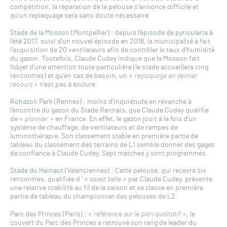
compétition, la réparation de la pelouse s’annonce difficile et
qu’un replaquage sera sans doute nécessaire.
Stade de la Mosson
(Montpellier) : depuis
l’épisode de pyricularia à
l’été 2017
, suivi d’un nouvel épisode en 2018, la municipalité a fait
l’acquisition de 20 ventilateurs afin de contrôler le taux d’humidité
du gazon. Toutefois, Claude Cudey indique que la Mosson fait
l’objet d’une attention toute particulière (le stade accueillera cinq
rencontres) et qu’en cas de besoin, un «
replaquage en dernier
recours
» n’est pas à exclure.
Rohazon Park
(Rennes) : moins d’inquiétude en revanche à
l’encontre du gazon du Stade Rennais, que Claude Cudey qualifie
de «
pionnier
» en France. En effet, le gazon jouit à la fois d’un
système de chauffage, de ventilateurs et de rampes de
luminothérapie. Son classement stable en première partie de
tableau du classement des terrains de L1 semble donner des gages
de confiance à Claude Cudey. Sept matches y sont programmés.
Stade du Hainaut
(Valenciennes) : Cette pelouse, qui recevra six
rencontres, qualifiée d ‘ «
assez belle
» par Claude Cudey, présente
une relative stabilité au fil de la saison et se classe en première
partie de tableau du championnat des pelouses de L2.
Parc des Princes (Paris) : «
référence sur le plan qualitatif
», le
couvert du Parc des Princes a retrouvé son rang de leader du