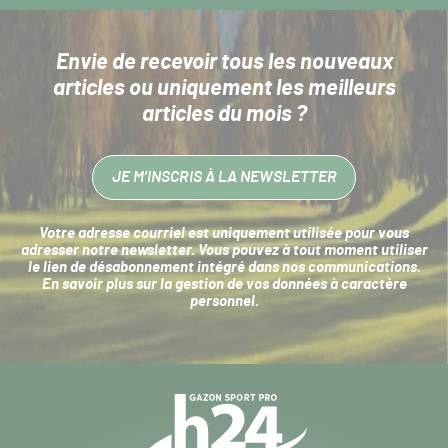
Envie de recevoir tous les nouveaux
articles
ou uniquement les meilleurs
articles du mois ?
JE M’INSCRIS À LA NEWSLETTER
Votre adresse courriel est uniquement utilisée pour vous
adresser notre newsletter. Vous pouvez à tout moment utiliser
le lien de désabonnement intégré dans nos communications.
En savoir plus sur la
gestion de vos données à caractère
personnel
.
Navigation
secondaire