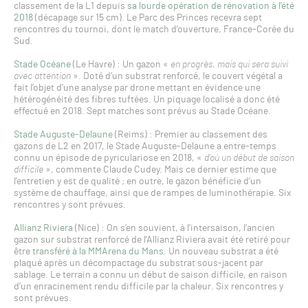
classement de la L1 depuis
sa lourde opération de rénovation à l’été
2018
(décapage sur 15 cm). Le Parc des Princes recevra sept
rencontres du tournoi, dont le match d’ouverture, France-Corée du
Sud.
Stade Océane
(Le Havre) : Un gazon «
en progrès, mais qui sera suivi
avec attention
». Doté d’un substrat renforcé, le couvert végétal a
fait l’objet d’une analyse par drone mettant en évidence une
hétérogénéité des fibres tuftées. Un piquage localisé a donc été
effectué en 2018. Sept matches sont prévus au Stade Océane.
Stade Auguste-Delaune
(Reims) : Premier au classement des
gazons de L2 en 2017, le Stade Auguste-Delaune a entre-temps
connu un épisode de pyriculariose en 2018, «
d’où un début de saison
difficile
», commente Claude Cudey. Mais ce dernier estime que
l’entretien y est de qualité ; en outre, le gazon bénéficie d’un
système de chauffage, ainsi que de rampes de luminothérapie. Six
rencontres y sont prévues.
Allianz Riviera
(Nice) : On s’en souvient, à l’intersaison, l’ancien
gazon sur substrat renforcé de l’Allianz Riviera avait été retiré pour
être
transféré à la MMArena du Mans
. Un nouveau substrat a été
plaqué après un décompactage du substrat sous-jacent par
sablage. Le terrain a connu un début de saison difficile, en raison
d’un enracinement rendu difficile par la chaleur. Six rencontres y
sont prévues.