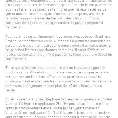
enjeux de ces prochaines semaines. Il faut laisser un laps de temps
plus long ou, en cas de l’arrivée des premières chaleurs, plus court
pour les terrains de sport, se tenir prêt pour la reprise du jeu de
golf et des courses hippiques d’ici à quelques jours, anticiper
l’arrivée des premières maladies estivales d’ici à un mois et
continuer de respecter les règles sanitaires pour le personnel
d’entretien.
Pour sortir de ce confinement, l’approche proposée par Stéphane
Grolleau doit s’effectuer en deux étapes. La première concerne les
personnes qui doivent rattraper le temps perdu dès maintenant et
ce, pendant les trois prochaines semaines. Il s’agit d’effectuer
toutes les opérations qui n’ont pas été réalisées depuis le début du
confinement.
En ce qui concerne la tonte, dans le cas où le gazon n’a pas été
tondu ou alors s’il a été tondu mais à une hauteur supérieure à la
hauteur habituelle, il faut effectuer les premières tontes à la
tondeuse rotative avec une fréquence de deux tontes par semaine
minimum, sans jamais enlever plus de 1/3 de la hauteur de la
feuille.
Après la première tonte, Stéphane Grolleau recommande le produit
Vitanica P3 Extra en appliquant 20L/Ha pour cicatriser les plaies
après la première tonte et de limiter la déshydratation avec
Vitanica Si en appliquant 10 L/Ha. Dès que la hauteur « normale »
aura été atteinte, le greenkeeper peut passer à la tonte hélicoïdale