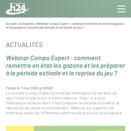
Panneau de gestion des cookies
Aller au contenu
Aller à la navigation
Toute
Navig
l’info
Vous
Accueil
>
Actualités
>
Webinar Compo Expert : comment remettre en état les gazons
êtes
et les préparer à la période estivale et la reprise du jeu ?
du Gazon
ici :
Sport
Pro
CATÉGORIE :
ACTUALITÉS
Webinar Compo Expert : comment
remettre en état les gazons et les préparer
à la période estivale et la reprise du jeu ?
Publié le 7 mai 2020 à 05h00
La société Compo Expert a invité les intendants de terrains de
sport à participer à son sixième webinar. Celui-ci a pour
thématique la façon dont il faut préparer la période estivale et la
reprise du jeu après le confinement. Webinar qui a permis de
mettre en avant les différentes gammes de produits de la marque.