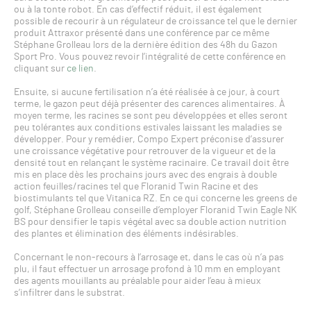
ou à la tonte robot. En cas d’effectif réduit, il est également
possible de recourir à un régulateur de croissance tel que le dernier
produit Attraxor présenté dans une conférence par ce même
Stéphane Grolleau lors de la dernière édition des 48h du Gazon
Sport Pro. Vous pouvez revoir l’intégralité de cette conférence en
cliquant sur
ce lien
.
Ensuite, si aucune fertilisation n’a été réalisée à ce jour, à court
terme, le gazon peut déjà présenter des carences alimentaires. À
moyen terme, les racines se sont peu développées et elles seront
peu tolérantes aux conditions estivales laissant les maladies se
développer. Pour y remédier, Compo Expert préconise d’assurer
une croissance végétative pour retrouver de la vigueur et de la
densité tout en relançant le système racinaire. Ce travail doit être
mis en place dès les prochains jours avec des engrais à double
action feuilles/racines tel que Floranid Twin Racine et des
biostimulants tel que Vitanica RZ. En ce qui concerne les greens de
golf, Stéphane Grolleau conseille d’employer Floranid Twin Eagle NK
BS pour densifier le tapis végétal avec sa double action nutrition
des plantes et élimination des éléments indésirables.
Concernant le non-recours à l’arrosage et, dans le cas où n’a pas
plu, il faut effectuer un arrosage profond à 10 mm en employant
des agents mouillants au préalable pour aider l’eau à mieux
s’infiltrer dans le substrat.