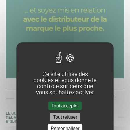
Ce site utilise des
cookies et vous donne le
contrôle sur ceux que
vous souhaitez activer
CHAMPIONNAT DE FRANCE DES PELOUSES 2020-2021 :
ARTICLE
33ÈME JOURNÉE DE LIGUE 2
PRÉCÉDENT :
Tout accepter
LE GOLF & COUNTRY CLUB DE BOSSEY LABELLISÉ
Tout refuser
MÉDAILLE D'ARGENT AU PROGRAMME GOLF POUR LA
ARTICLE
BIODIVERSITÉ
SUIVANT :
Personnaliser