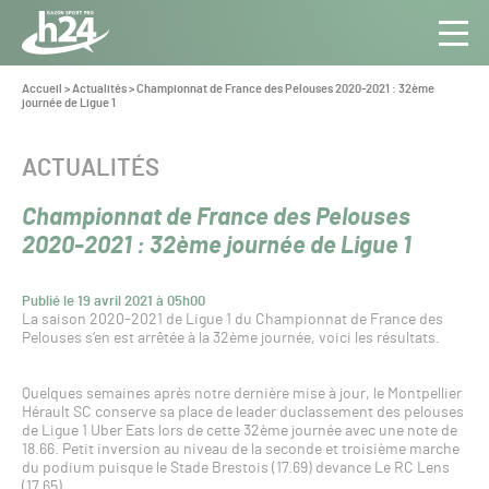
Panneau de gestion des cookies
Aller au contenu
Aller à la navigation
Toute
Navig
l’info
Vous
Accueil
>
Actualités
>
Championnat de France des Pelouses 2020-2021 : 32ème
êtes
journée de Ligue 1
du Gazon
ici :
Sport
Pro
CATÉGORIE :
ACTUALITÉS
Championnat de France des Pelouses
2020-2021 : 32ème journée de Ligue 1
Publié le 19 avril 2021 à 05h00
La saison 2020-2021 de Ligue 1 du Championnat de France des
Pelouses s’en est arrêtée à la 32ème journée, voici les résultats.
Quelques semaines après notre dernière mise à jour, le Montpellier
Hérault SC conserve sa place de leader duclassement des pelouses
de Ligue 1 Uber Eats lors de cette 32ème journée avec une note de
18.66. Petit inversion au niveau de la seconde et troisième marche
du podium puisque le Stade Brestois (17.69) devance Le RC Lens
(17.65).