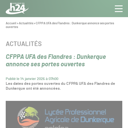
Panneau de gestion des cookies
Aller au contenu
Aller à la navigation
Toute
Navig
l’info
Vous
Accueil
>
Actualités
>
CFPPA UFA des Flandres : Dunkerque annonce ses portes
êtes
ouvertes
du Gazon
ici :
Sport
Pro
CATÉGORIE :
ACTUALITÉS
CFPPA UFA des Flandres : Dunkerque
annonce ses portes ouvertes
Publié le 14 janvier 2026 à 07h00
Les dates des portes ouvertes du CFPPA UFA des Flandres de
Dunkerque ont été annoncées.