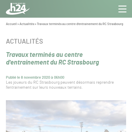
Panneau de gestion des cookies
Aller au contenu
Aller à la navigation
Toute
Navig
l’info
Vous
Accueil
>
Actualités
>
Travaux terminés au centre d'entrainement du RC Strasbourg
êtes
du Gazon
ici :
Sport
CATÉGORIE :
ACTUALITÉS
Pro
Travaux terminés au centre
d'entrainement du RC Strasbourg
Publié le 8 novembre 2020 à 06h00
Les joueurs du RC Strasbourg peuvent désormais reprendre
l’entrainement sur leurs nouveaux terrains.