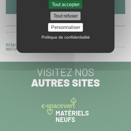
Tout accepter
Tout refuser
Personnaliser
LE STADE CHARLÉTY EN MUTATION ?
ARTICLE
Politique de confidentialité
PRÉCÉDENT :
RÉNOVATION DU STADE BAUER : VERS UNE PELOUSE
ARTICLE
NATURELLE
SUIVANT :
VISITEZ NOS
AUTRES SITES
MATÉRIELS
NEUFS