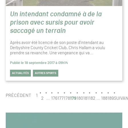
Un intendant condamné à de la
prison avec sursis pour avoir
saccagé un terrain
Après avoir été licencié de son poste d’intendant au
Derbyshire County Cricket Club, Chris Hallam a voulu
prendre sa revanche. Une vengeance qui va…
Publié le 18 septembre 2017 à 09h14
ACTUALITÉS
AUTRES SPORTS
PAGINATION
PAGE
PRÉCÉDENT
1
179
2
…
176
177
178
179
180
181
182
…
188
189
SUIVA
/
189