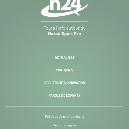
Gazon
Toute l’info autour du
Sport
Gazon Sport Pro
Pro
H24
-
PAGE
ACTUALITÉS
COURANTE :
PRATIQUES
RECHERCHE & INNOVATION
PAROLES D’EXPERTS
Politique de confidentialité
Mentions légales