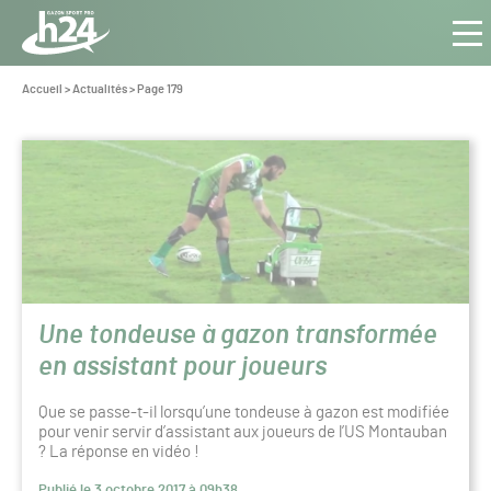
Panneau de gestion des cookies
Aller au contenu
Aller à la navigation
Toute
Nav
l’info
Vous
Accueil
>
Actualités
>
Page 179
êtes
du Gazon
ici :
Sport
Actualités
Pro
Une tondeuse à gazon transformée
en assistant pour joueurs
Que se passe-t-il lorsqu’une tondeuse à gazon est modifiée
pour venir servir d’assistant aux joueurs de l’US Montauban
? La réponse en vidéo !
Publié le 3 octobre 2017 à 09h38