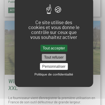
Publié le 25 septembre 2017 à 16h01
ACTUALITÉS
FOOTBALL
Ce site utilise des
cookies et vous donne le
contrôle sur ceux que
vous souhaitez activer
Tout accepter
Tout refuser
Personnaliser
Politique de confidentialité
Wiedenmann lance le défeutrage
XXL
Le fournisseur vient d’enregistrer la première utilisation en
France de son outil défeutreur de grande largeur.