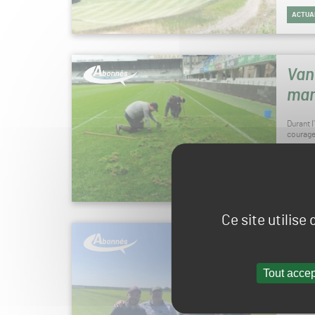
ACTUA
Van
man
Durant 
courage
Publié
PRATI
Ce site utilise
En 
pla
Tout accep
Coverga
les por