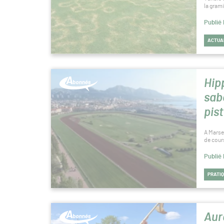
la gram
Publié
ACTUA
Hip
sab
pis
A Marse
de cour
Publié
PRATI
Aur