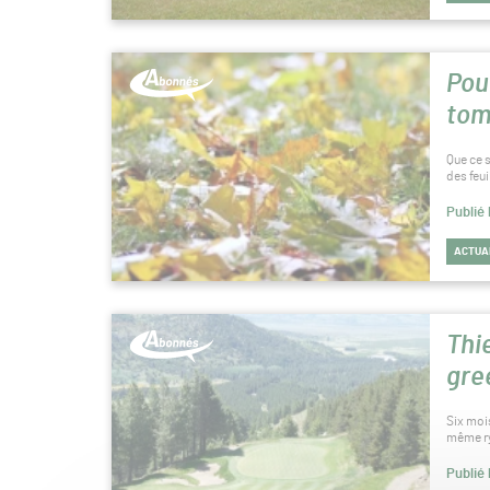
Pou
tom
Que ce s
des feu
Publié
ACTUA
Thie
gre
Six mois
même ry
Publié