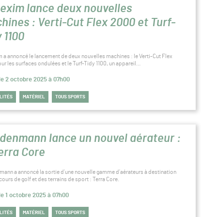
exim lance deux nouvelles
hines : Verti-Cut Flex 2000 et Turf-
y 1100
 a annoncé le lancement de deux nouvelles machines : le Verti-Cut Flex
ur les surfaces ondulées et le Turf-Tidy 1100, un appareil…
 le 2 octobre 2025 à 07h00
LITÉS
MATÉRIEL
TOUS SPORTS
denmann lance un nouvel aérateur :
Terra Core
ann a annoncé la sortie d’une nouvelle gamme d’aérateurs à destination
ours de golf et des terrains de sport : Terra Core.
 le 1 octobre 2025 à 07h00
LITÉS
MATÉRIEL
TOUS SPORTS