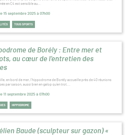
inée en C4 est sensible au…
 le 15 septembre 2025 à 07h00
LITÉS
TOUS SPORTS
podrome de Borély : Entre mer et
ots, au cœur de l’entretien des
tes
ille, en bord de mer, l’hippodrome de Borély accueille près de 40 réunions
ses par saison, aussi bien en galop qu’en trot.…
 le 11 septembre 2025 à 07h00
QUES
HIPPODROME
élien Baude (sculpteur sur gazon) «