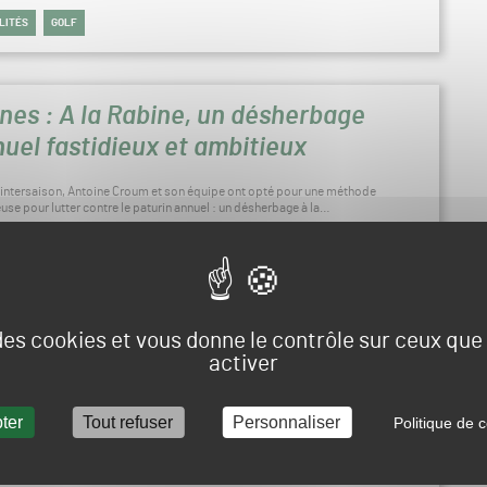
LITÉS
GOLF
nes : A la Rabine, un désherbage
uel fastidieux et ambitieux
l’intersaison, Antoine Croum et son équipe ont opté pour une méthode
use pour lutter contre le paturin annuel : un désherbage à la…
 le 22 septembre 2025 à 07h00
QUES
RUGBY
 des cookies et vous donne le contrôle sur ceux qu
activer
pratique : la culture du gazon de
cage chez Covergarden
ter
Tout refuser
Personnaliser
Politique de c
rden et son partenaire de production, Famille Lebourg, nous ont ouvert
tes de sa gazonnière située à Cestas, au sud de Bordeaux. L’occasion…