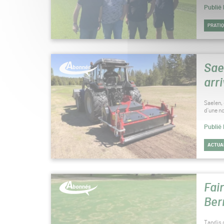
Publié
PRATI
Sae
arr
Saelen, 
d’une n
Publié
ACTUA
Fai
Ber
Tandis q