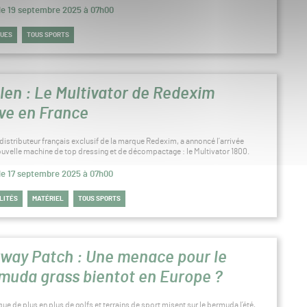
 le 19 septembre 2025 à 07h00
QUES
TOUS SPORTS
len : Le Multivator de Redexim
ive en France
distributeur français exclusif de la marque Redexim, a annoncé l’arrivée
ouvelle machine de top dressing et de décompactage : le Multivator 1800.
 le 17 septembre 2025 à 07h00
LITÉS
MATÉRIEL
TOUS SPORTS
rway Patch : Une menace pour le
muda grass bientot en Europe ?
ue de plus en plus de golfs et terrains de sport misent sur le bermuda l’été,