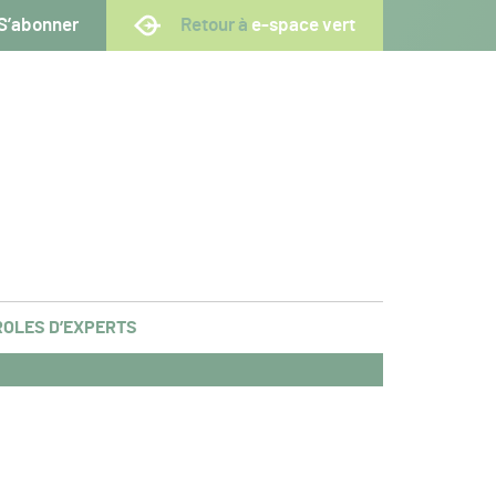
S’abonner
Retour à
e-space vert
OLES D’EXPERTS