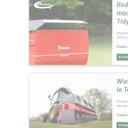
Abonnés
Red
mac
Tid
Redexim
2000 po
Publié
ACTUA
Wie
le 
Wiedenm
des parc
Publié
ACTUA