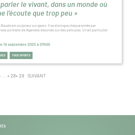
t parler le vivant, dans un monde où
ne l’écoute que trop peu »
n Baude est sculpteur sur gazon. Il se distingue chaque année par
ses portraits de légendes dessinés sur des pelouses. Un art particulier
 le 10 septembre 2025 à 07h00
QUES
TOUS SPORTS
…
28
29
SUIVANT
TÉS