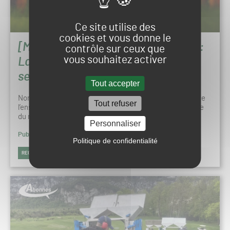
Ce site utilise des
cookies et vous donne le
[Magazine] Coupe du Monde 2026 :
contrôle sur ceux que
vous souhaitez activer
La quête des pelouses parfaites
selon John Sorochan
Tout accepter
Nommé parmi les chercheurs principaux responsables de
Tout refuser
l’ensemble des recherches menées en amont de la Coupe
du monde des clubs 2025 et de la…
Personnaliser
Publié le 10 juin 2026 à 09h00
Politique de confidentialité
RECHERCHE & INNOVATION
FOOTBALL