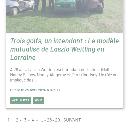
Trois golfs, un intendant : Le modèle
mutualisé de Laszlo Weitling en
Lorraine
A 28 ans, Laszlo Weiting est intendant de 3 sites UGolf :
Nancy Pulnoy, Nancy Aingeray et Metz Cherisey. Un rôle qui
implique des…
Publié le 24 avril 2026 à 07h00
ACTUALITÉS
GOLF
PAGINATION
PAGE
1
2
3
4
…
28
29
SUIVANT
1