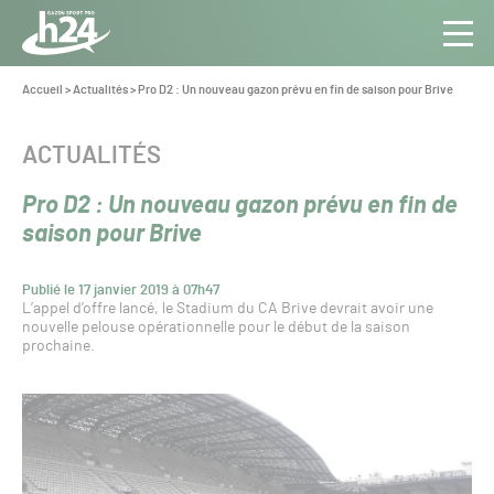
Panneau de gestion des cookies
Aller au contenu
Aller à la navigation
Toute
Navig
l’info
Vous
Accueil
>
Actualités
>
Pro D2 : Un nouveau gazon prévu en fin de saison pour Brive
êtes
du Gazon
ici :
Sport
CATÉGORIE :
ACTUALITÉS
Pro
Pro D2 : Un nouveau gazon prévu en fin de
saison pour Brive
Publié le 17 janvier 2019 à 07h47
L’appel d’offre lancé, le Stadium du CA Brive devrait avoir une
nouvelle pelouse opérationnelle pour le début de la saison
prochaine.