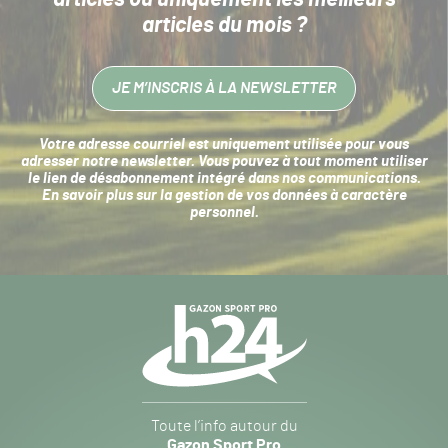
articles du mois ?
JE M’INSCRIS À LA NEWSLETTER
Votre adresse courriel est uniquement utilisée pour vous
adresser notre newsletter. Vous pouvez à tout moment utiliser
le lien de désabonnement intégré dans nos communications.
En savoir plus sur la
gestion de vos données à caractère
personnel
.
Navigation
secondaire
Gazon
Toute l’info autour du
Sport
Gazon Sport Pro