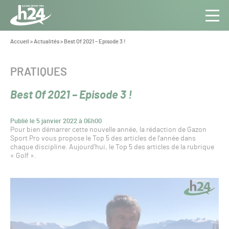
Panneau de gestion des cookies
Aller au contenu
Aller à la navigation
Toute
Navig
l’info
Vous
Accueil
>
Actualités
>
Best Of 2021 – Episode 3 !
êtes
du Gazon
ici :
Sport
CATÉGORIE :
PRATIQUES
Pro
Best Of 2021 – Episode 3 !
Publié le 5 janvier 2022 à 06h00
Pour bien démarrer cette nouvelle année, la rédaction de Gazon
Sport Pro vous propose le Top 5 des articles de l’année dans
chaque discipline. Aujourd’hui, le Top 5 des articles de la rubrique
« Golf ».