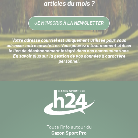
articles du mois ?
JE M’INSCRIS À LA NEWSLETTER
Votre adresse courriel est uniquement utilisée pour vous
adresser notre newsletter. Vous pouvez à tout moment utiliser
le lien de désabonnement intégré dans nos communications.
En savoir plus sur la
gestion de vos données à caractère
personnel
.
Navigation
secondaire
Gazon
Toute l’info autour du
Sport
Gazon Sport Pro
Pro