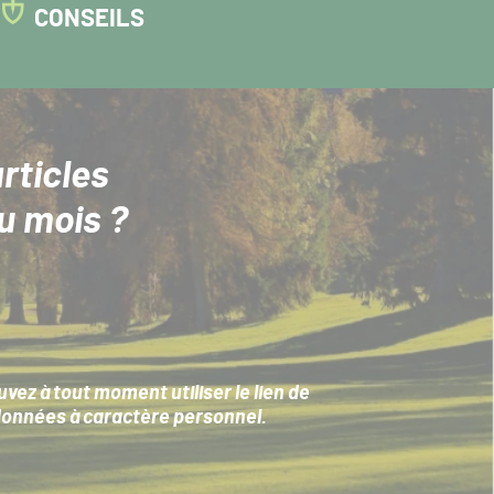
CONSEILS
rticles
u mois ?
ez à tout moment utiliser le lien de
données à caractère personnel
.