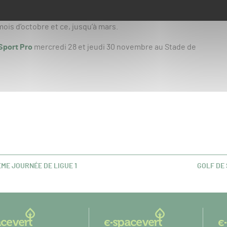
n avec un semis réalisé avec la semence seule (tel que le
in annuel (poa annua) et reprendrait même la planimétrie des
mois d’octobre et ce, jusqu’à mars.
Sport Pro
mercredi 28 et jeudi 30 novembre au Stade de
ME JOURNÉE DE LIGUE 1
GOLF DE 
ARTICLE
SUIVANT 