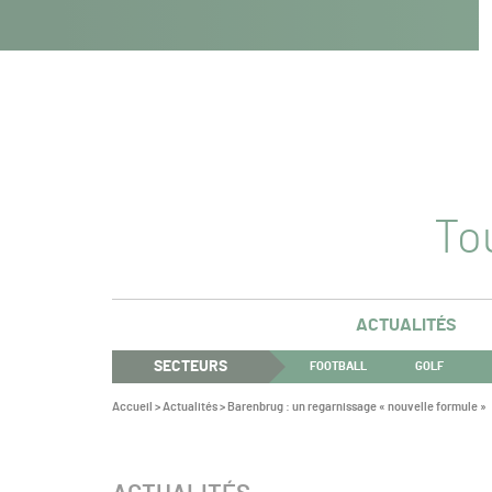
Navigation
Panneau de gestion des cookies
Aller au contenu
Aller à la navigation
principale
Tou
ACTUALITÉS
SECTEURS
FOOTBALL
GOLF
Vous
Accueil
>
Actualités
>
Barenbrug : un regarnissage « nouvelle formule »
êtes
ici :