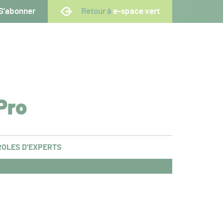
S’abonner
Retour à
e-space vert
Pro
OLES D’EXPERTS