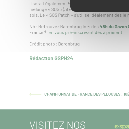
Il serait également 50% plus dense en comparaiso
mélange « SOS »), il évite l’installation du pâtur
sols. Le « SOS Patch » s’utilise idéalement dès le 
Nb : Retrouvez Barenbrug lors des
48h du Gazon 
France ®,
en vous pré-inscrivant dès à présent
.
Crédit photo : Barenbrug
Rédaction GSPH24
CHAMPIONNAT DE FRANCE DES PELOUSES : 10È
ARTICLE
PRÉCÉDENT :
VISITEZ NOS