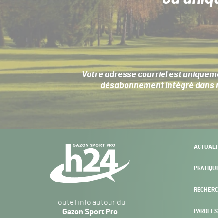
Votre adresse courriel est uniqueme
désabonnement intégré dans no
Navigation
ACTUALI
secondaire
PRATIQU
RECHERC
Gazon
Toute l’info autour du
Sport
Gazon Sport Pro
PAROLES
Pro