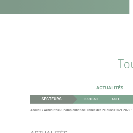
Navigation
Panneau de gestion des cookies
Aller au contenu
Aller à la navigation
principale
Tou
ACTUALITÉS
SECTEURS
FOOTBALL
GOLF
Vous
Accueil
>
Actualités
>
Championnat de France des Pelouses 2021-2022 : 
êtes
ici :