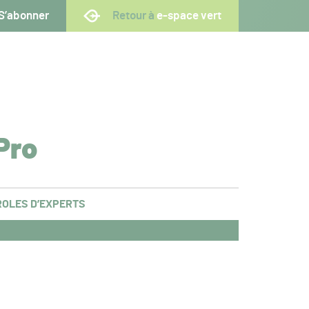
S’abonner
Retour à
e-space vert
Pro
OLES D’EXPERTS