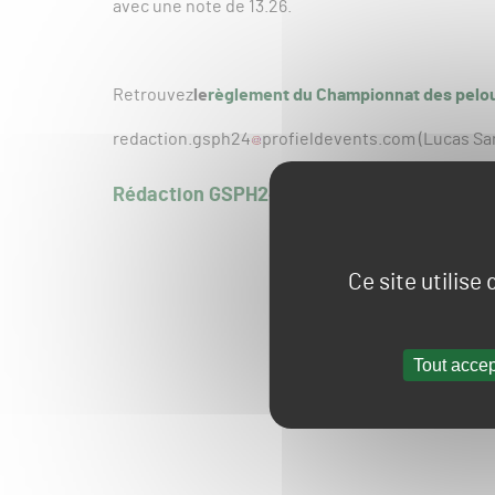
avec une note de 13.26.
Retrouvez
le
règlement du Championnat des pelo
redaction.gsph24
profieldevents.com (Lucas Sa
Rédaction GSPH24
Ce site utilise
Tout accep