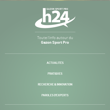
Navigation
secondaire
Gazon
Toute l’info autour du
Sport
Gazon Sport Pro
Pro
H24
-
ACTUALITÉS
PRATIQUES
RECHERCHE & INNOVATION
PAROLES D’EXPERTS