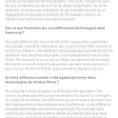
plus de 20 ans dans les terrains de sport. C’est ce qui m’a permis, pour
le coup, d’intervenir sur de l’AirFirb, du Desso GrassMaster, du terre-
sable etc. Au niveau des références, j’ai par exemple travaillé sur la
régénération du Groupama Stadium de l’Olympique Lyonnais, du
Vélodrome et certains terrains d’entraînement.
Est-ce que l’entretien sur ces différentes technologies varie
beaucoup ?
Oui, c’est différent car, sur un terrain fibré, nous aurons un entretien
plus poussé, manuel et mécanique. Sur un terrain non-fibré, comme ici
au Matmut Stadium, c’est différent car je passe beaucoup de temps à la
remise en état des zones dégradées, moins présentes sur les terrains
fibrés. Par exemple, là où sur terrain fibré une opération de remise en
état après un match durerait une journée, elle sera de plusieurs jours
pour moi sur terrain non-fibré, ce qui retarde la reprise du terrain.
Et cette différence existe-t-elle également entre deux
technologies de terrains fibrés ?
Au niveau de la tenue du gazon, je dirais que c’est équivalent. Par
contre, je pense que c’est surtout les ressentis du sportif qui changent.
Au niveau de l’entretien, les différences que je remarque se situent lors
des régénérations et des scalpages que j’ai effectués, où les différents
procédés demandent une certaine expérience. Par exemple, dans
certains cas, nous allons préférer sécher le substrat alors que, dans
d’autres cas, nous allons l’humidifier volontairement pour obtenir un