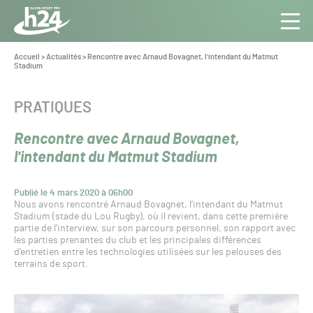
Panneau de gestion des cookies
Aller au contenu
Aller à la navigation
Toute
Navig
l’info
Vous
Accueil
>
Actualités
>
Rencontre avec Arnaud Bovagnet, l'intendant du Matmut
êtes
Stadium
du Gazon
ici :
Sport
Pro
CATÉGORIE :
PRATIQUES
Rencontre avec Arnaud Bovagnet,
l'intendant du Matmut Stadium
Publié le 4 mars 2020 à 06h00
Nous avons rencontré Arnaud Bovagnet, l’intendant du Matmut
Stadium (stade du Lou Rugby), où il revient, dans cette première
partie de l’interview, sur son parcours personnel, son rapport avec
les parties prenantes du club et les principales différences
d’entretien entre les technologies utilisées sur les pelouses des
terrains de sport.