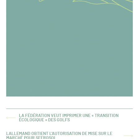
LA FÉDÉRATION VEUT IMPRIMER UNE « TRANSITION
ARTICLE
ÉCOLOGIQUE » DES GOLFS
PRÉCÉDENT :
LALLEMAND OBTIENT L'AUTORISATION DE MISE SUR LE
ARTICLE
MARCHÉ POUR SFEROSOL