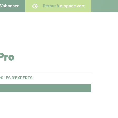
S’abonner
Retour à
e-space vert
Pro
OLES D’EXPERTS