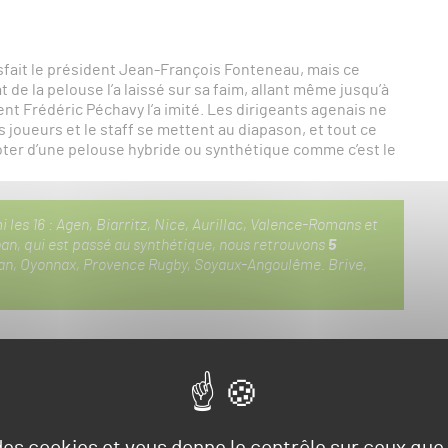
tisfait le président Jean-François Fonteneau, mais ce
t de la pelouse l’a laissé sur sa faim, allant même jusqu’à
nt Frédéric Péchavy l’a imité. Les dirigeants agenais ne
es joueurs et le staff se mettent au diapason, et tout ce
doter d’une pelouse hybride ou synthétique comme c’est le
 les 16 : Agen, Biarritz, Nice, Aurillac, Valence-Romans et
an, qui est passé au synthétique, nous retrouvons
5
n, Oyonnax, Provence Rugby, Soyaux-Angoulême. Brive,
redresser l’état de la pelouse d’Aguilera ?