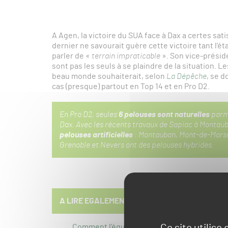
A Agen, la victoire du SUA face à Dax a certes sa
dernier ne savourait guère cette victoire tant l’éta
parler de «
terrain impraticable
». Son vice-préside
sont pas les seuls à se plaindre de la situation. L
beau monde souhaiterait, selon
La Dépêche
, se 
cas (presque) partout en Top 14 et en Pro D2.
En Pro D2, seules
6 pelouses sont naturelles
parmi
Dax. Avec les récents travaux de Sapiac à Montaub
pelouses artificielles
: Montauban, Mont-de-Marsa
Grenoble et Nevers ont des pelouses hybrides.
A LIRE EGALEMENT
Comment l’équipe technique de Biarritz a su 