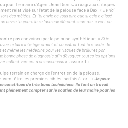
 du jour. Le maire d’Agen, Jean Dionis, a réagi aux critiques
mment relativisé sur l’état de la pelouse face à Dax. «
Je n’ai
rs des mêlées. Et j’ai envie de vous dire que si cela a glissé
 on devra toujours faire face aux éléments comme le vent ou
 montre pas convaincu par la pelouse synthétique. «
Si je
t savoir le faire intelligemment et consulter tout le monde : le
rts et même les médecins pour les risques de brûlures par
 bonne phase de diagnostic afin d’évoquer toutes les options
river collectivement à un consensus
», assure-t-il.
ipe terrain en charge de l’entretien de la pelouse.
uvent être les premiers ciblés, parfois à tort. «
Je peux
e constituée de très bons techniciens. Ils font un travail
ent pleinement compter sur le soutien de leur maire pour les