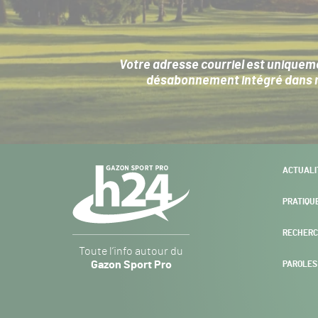
Votre adresse courriel est uniqueme
désabonnement intégré dans no
Navigation
ACTUALI
secondaire
PRATIQU
RECHERC
Gazon
Toute l’info autour du
Sport
Gazon Sport Pro
PAROLES
Pro
H24
-