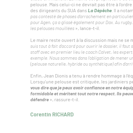
pelouse. Mais celui-ci ne devrait pas être à l’ordre
des dirigeants du SUA dans
La Dépêche
. Il a nota
pas contesté de phases d’arrachement en particulier lo
pour Agen, ça a glissé également pour Dax. Au rugby,
les pelouses mouillées
», lance-t-il.
Le maire reste ouvert à la discussion mais ne se
suis tout à fait d’accord pour ouvrir le dossier, il fau
staff avec en premier lieu le coach Calvet, les expe
exemple. Nous sommes dans l’obligation de mener une
(pelouse naturelle, hybride ou synthétique) afin d’ar
Enfin, Jean Dionis a tenu à rendre hommage à l’équ
Lorsqu’une pelouse est critiquée, les jardiniers pe
vous dire que je peux avoir confiance en notre équip
formidable et méritent tout notre respect. Ils peuv
défendre
», rassure-t-il.
Corentin RICHARD