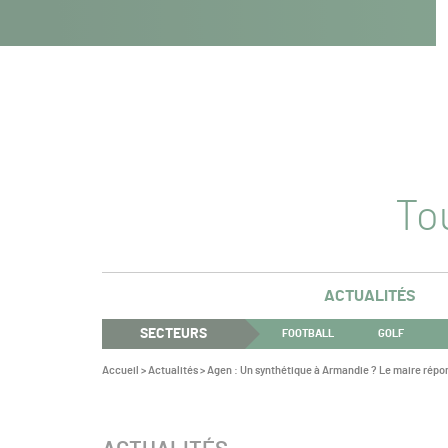
Navigation
Panneau de gestion des cookies
Aller au contenu
Aller à la navigation
principale
Tou
ACTUALITÉS
SECTEURS
FOOTBALL
GOLF
Vous
Accueil
>
Actualités
>
Agen : Un synthétique à Armandie ? Le maire répo
êtes
ici :