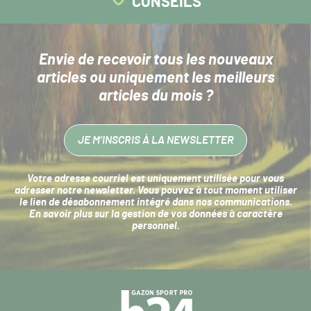
CONSEILS
Envie de recevoir tous les nouveaux
articles
ou uniquement les meilleurs
articles du mois ?
JE M’INSCRIS À LA NEWSLETTER
Votre adresse courriel est uniquement utilisée pour vous
adresser notre newsletter. Vous pouvez à tout moment utiliser
le lien de désabonnement intégré dans nos communications.
En savoir plus sur la
gestion de vos données à caractère
personnel
.
Navigation
secondaire