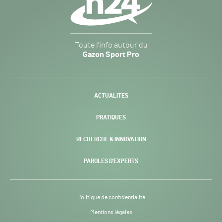
Gazon
Toute l’info autour du
Sport
Gazon Sport Pro
Pro
H24
-
ACTUALITÉS
PRATIQUES
RECHERCHE & INNOVATION
PAROLES D’EXPERTS
Politique de confidentialité
Mentions légales