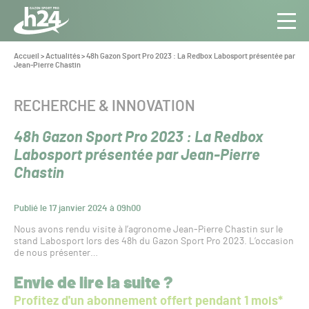
Panneau de gestion des cookies
Aller au contenu
Aller à la navigation
Toute
Navig
l’info
Vous
Accueil
>
Actualités
>
48h Gazon Sport Pro 2023 : La Redbox Labosport présentée par
êtes
Jean-Pierre Chastin
du Gazon
ici :
Sport
Pro
CATÉGORIE :
RECHERCHE & INNOVATION
48h Gazon Sport Pro 2023 : La Redbox
Labosport présentée par Jean-Pierre
Chastin
Publié le 17 janvier 2024 à 09h00
Nous avons rendu visite à l’agronome Jean-Pierre Chastin sur le
stand Labosport lors des 48h du Gazon Sport Pro 2023. L’occasion
de nous présenter…
Envie de lire la suite ?
Profitez d'un abonnement offert pendant 1 mois*